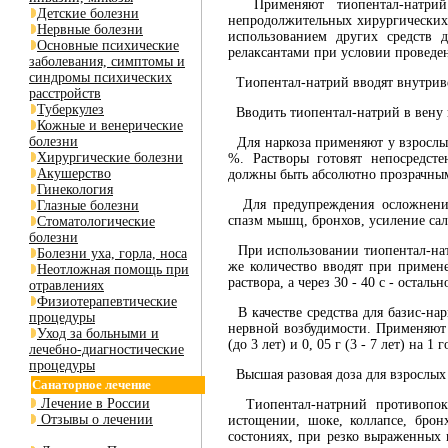
Применяют тиопентал-натрий 
Детские болезни
непродолжительных хирургических 
Нервные болезни
использованием других средств 
Основные психические
релаксантами при условии проведе
заболевания, симптомы и
синдромы психических
Тиопентал-натрий вводят внутривен
расстройств
Туберкулез
Вводить тиопентал-натрий в вену 
Кожные и венерические
болезни
Для наркоза применяют у взрослых 
Хирургические болезни
%. Растворы готовят непосредст
Акушерство
должны быть абсолютно прозрачны
Гинекология
Для предупреждения осложнений
Глазные болезни
спазм мышц, бронхов, усиление сал
Стоматологические
болезни
При использовании тиопентал-натр
Болезни уха, горла, носа
же количество вводят при примене
Неотложная помощь при
раствора, а через 30 - 40 с - осталь
отравлениях
Физиотерапевтические
В качестве средства для базис-на
процедуры
нервной возбудимости. Применяют р
Уход за больными и
(до 3 лет) и 0, 05 г (3 - 7 лет) на 1
лечебно-диагностические
процедуры
Высшая разовая доза для взрослых в
Санаторное лечение
Лечение в России
Тиопентал-натрний противопоказ
Отзывы о лечении
истощении, шоке, коллапсе, брон
состониях, при резко выраженных 