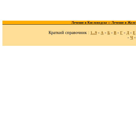
Лечение в Кисловодске ::
Лечение в Желе
Краткий справочник :
-
-
-
-
-
-
1...9
A
Б
В
Г
Д
Е
-
Ч