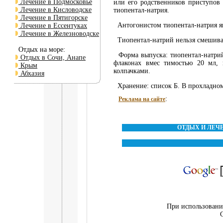
Лечение в Подмосковье
или его родственников приступо
Лечение в Кисловодске
тиопентал-натрия.
Лечение в Пятигорске
Антогонистом тиопентал-натрия яв
Лечение в Ессентуках
Лечение в Железноводске
Тиопентал-натрий нельзя смешиват
Отдых на море:
Форма выпуска: тиопентал-натрий л
Отдых в Сочи, Анапе
флаконах вмес тимостью 20 мл,
Крым
колпачками.
Абхазия
Хранение: список Б. В прохладном
:
Реклама на сайте
ОТДЫХ И ЛЕЧ
При использовании