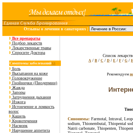
Отзывы о лечении в санаториях
|
Все препараты
Подбор лекарств
Лекарственные травы
Спросите Доктора
Список лекарств
/
/
/
/
/
/
/
A
B
C
D
E
F
G
Симптомы заболеваний
>>
Боль
Высыпания на коже
Рекомендуем
п
Головокружение
Гнойнички (Пиодермии)
Жажда
Интерне
Запоры
Затруднения дыхания
Изжога
Истончение и ломкость
Тиоп
волос
Кашель
Синонимы:
Farmotal, Intraval, Leop
Кровотечения
sodium, Thionembutal, Thiopental so
Насморк
Natrii carbonate, Thiopenten, Thiopen
Нарушение аппетита