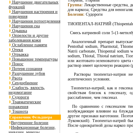
Tiopanal, Trapanal
Нарушение двигательных
Группа:
Лекарственные средства, 
функций
для наркоза; Средства для неингал
Нарушения настроения и
Болезни:
Судороги
поведения
Нарушения потоотделения
ТИОПЕНТАЛ-НАТРИЙ (Тhiореntalum
Нарушения сна
Одышка
Смесь натриевой соли 5-(1-метилб
Опрелости и другие
заболевания кожи
Аналогичный препарат выпускается п
Ослабление памяти
Реntothal sodium, Рharmotal, Thiom
Отеки
Natrii carbonate, Thiopental sоdium 
Отрыжка
sоdium, Thiotal, Тhiotаl nаtrium, T
Повышение температуры
или желтовато-зеленоватого цвета
Понос
раствор имеет щелочную реакцию (р
Потеря сознания
Разрушение зубов
Растворы тиопентал-натрия нес
Рвота
асептичесних условиях.
Сердцебиение
Слабость, вялость,
Тиопентал-натрий, как и гексенал
недомогание
свойствам близок к гексеналу, о
Судороги
расслабление, чем гексенал.
Травматические
По сравнению с гексеналом тиоп
поражения
возбуждающее влияние на блужда
Тошнота
другие признаки ваготонии. Поэтом
Справочник Фельдшера
Лукомский). Тиопентал-натрий быс
Внутренние болезни
После однократной дозы наркоз про
Инфекционные болезни,
инвазии, микозы