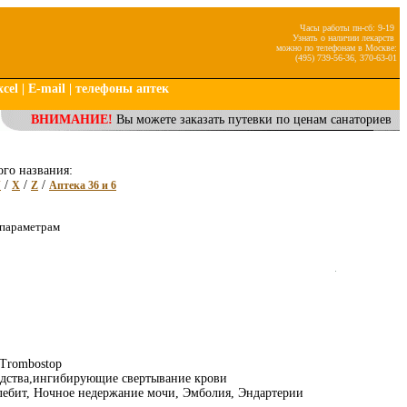
Часы работы пн-сб: 9-19
Узнать о наличии лекарств
можно по телефонам в Москве:
(495) 739-56-36, 370-63-01
cel
|
E-mail
|
телефоны аптек
ВНИМАНИЕ!
Вы можете заказать путевки по ценам санаториев
ого названия:
/
/
/
V
X
Z
Аптека 36 и 6
 параметрам
 Trombostop
едства,ингибирующие свертывание крови
ебит, Ночное недержание мочи, Эмболия, Эндартерии