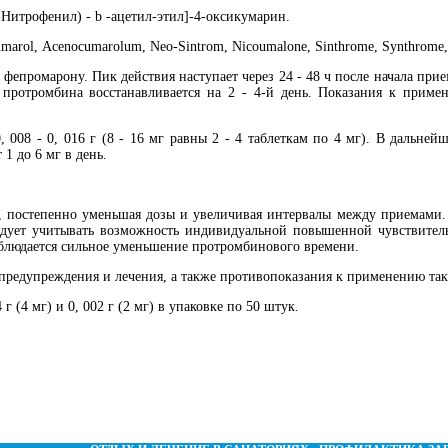
Нитрофенил) - b -ацетил-этил]-4-оксикумарин.
rol, Асеnосumarolum, Nео-Sintrom, Nicoumalonе, Sinthromе, Synthrome,
епромарону. Пик действия наступает через 24 - 48 ч после начала при
 протромбина восстанавливается на 2 - 4-й день. Показания к приме
 008 - 0, 016 г (8 - 16 мг равны 2 - 4 таблеткам по 4 мг). В дальне
1 до 6 мг в день.
постепенно уменьшая дозы и увеличивая интервалы между приемами. Н
дует учитывать возможность индивидуальной повышенной чувствительн
аблюдается сильное уменьшение протромбинового времени.
едупреждения и лечения, а также противопоказания к применению такие
 (4 мг) и 0, 002 г (2 мг) в упаковке по 50 штук.