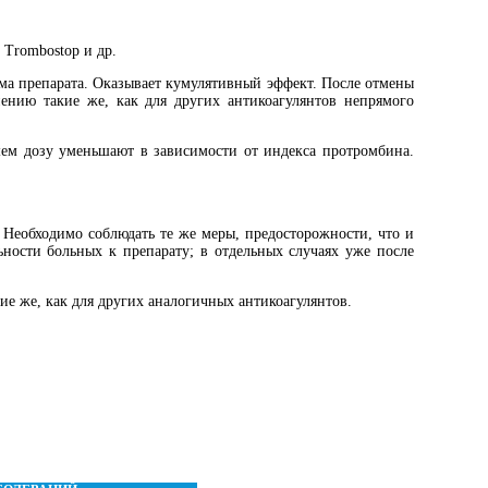
 Тrombostop и др.
ема препарата. Оказывает кумулятивный эффект. После отмены
нению такие же, как для других антикоагулянтов непрямого
йшем дозу уменьшают в зависимости от индекса протромбина.
еобходимо соблюдать те же меры, предосторожности, что и
ости больных к препарату; в отдельных случаях уже после
 же, как для других аналогичных антикоагулянтов.