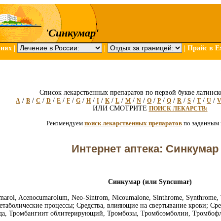
'Синкумар'
риях
|
|
|
Прайс в Ex
Список лекарственных препаратов по первой букве латинск
/
/
/
/
/
/
/
/
/
/
/
/
/
/
/
/
/
/
/
/
A
B
C
D
E
F
G
H
I
K
L
M
N
O
P
Q
R
S
T
U
ИЛИ СМОТРИТЕ
ПОИСК ЛЕКАРСТВ:
Рекомендуем
поиск лекарственных препаратов
по заданным
Интернет аптека: Синкумар
Синкумар (или Syncumar)
arol, Acenocumarolum, Neo-Sintrom, Nicoumalone, Sinthrome, Synthrome,
етаболические процессы; Средства, влияющие на свертывание крови; Ср
да, Тромбангиит облитерирующий, Тромбозы, Тромбоэмболии, Тромбофл