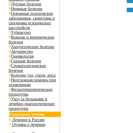
Детские болезни
Нервные болезни
Основные психические
заболевания, симптомы и
синдромы психических
расстройств
Туберкулез
Кожные и венерические
болезни
Хирургические болезни
Акушерство
Гинекология
Глазные болезни
Стоматологические
болезни
Болезни уха, горла, носа
Неотложная помощь при
отравлениях
Физиотерапевтические
процедуры
Уход за больными и
лечебно-диагностические
процедуры
Санаторное лечение
Лечение в России
Отзывы о лечении