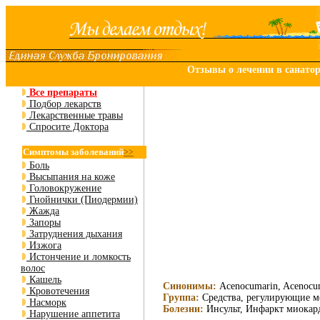
Отзывы о лечении в санато
Все препараты
Подбор лекарств
Лекарственные травы
Спросите Доктора
Симптомы заболеваний
>>
Боль
Высыпания на коже
Головокружение
Гнойнички (Пиодермии)
Жажда
Запоры
Затруднения дыхания
Изжога
Истончение и ломкость
волос
Кашель
Синонимы:
Acenocumarin, Acenocum
Кровотечения
Группа:
Средства, регулирующие м
Насморк
Болезни:
Инсульт, Инфаркт миокар
Нарушение аппетита