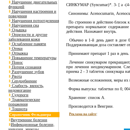
Нарушение двигательных
СИНКУМАР (Syncumar)*. 3- [ а -(4-
функций
Нарушения настроения и
Синонимы: Асеnocumarin, Асеnocuma
поведения
Нарушения потоотделения
По строению и действию близок к ф
Нарушения сна
препарата нормальное содержание
Одышка
действия. Назначают внутрь.
Опрелости и другие
заболевания кожи
Обычно в 1-й день дают в дозе 0,
Ослабление памяти
Поддерживающая доза составляет от 
Отеки
Отрыжка
Принимают препарат 1 раз в день.
Повышение температуры
Лечение синкумаром прекращают, 
Понос
при лечении неодикумарином. Сле
Потеря сознания
приема 2 - 3 таблеток синкумара н
Разрушение зубов
Рвота
Возможные осложнения, меры их пр
Сердцебиение
Слабость, вялость,
Форма выпуска: таблетки по 0, 004 г
недомогание
Судороги
Хранение: список А.
Травматические
поражения
Производится в Венгрии.
Тошнота
:
Реклама на сайте
Справочник Фельдшера
Внутренние болезни
Инфекционные болезни,
инвазии, микозы