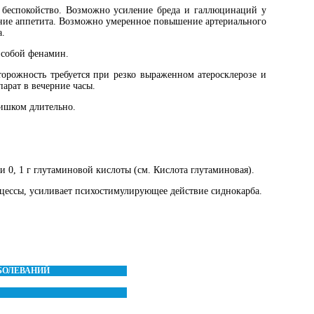
беспокойство. Возможно усиление бреда и галлюцинаций у
ние аппетита. Возможно умеренное повышение артериального
а.
 собой фенамин.
орожность требуется при резко выраженном атеросклерозе и
арат в вечерние часы.
лишком длительно.
0, 1 г глутаминовой кислоты (см. Кислота глутаминовая).
ессы, усиливает психостимулирующее действие сиднокарба.
АБОЛЕВАНИЙ