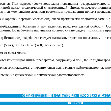
ится. При передозировке возможны повышенная раздражительность, 
тивной психопатологической симптоматикой. Иногда отмечается пониже
дят при уменьшении дозы или временном прекращении приема препарат
 и хорошей переносимостью сиднокарб практически полностью заменил
возбужденным больным и при явлениях раздражительной слабости. Ост
лезни. Во избежание нарушения ночного сна не следует принимать преп
йствие сиднокарба, его следует назначать строго по показаниям, не с
(5 мг); 0, 01 г (10 мг) и 0, 025 г (25 мг).
 от света месте.
тся комбинированным препаратом, содержащим по 0, 025 г сиднокарба и 
рная аминокислота, стимулирующая центральные нейромедиаторные проц
вышения физической и психической работоспособности.
ОТДЫХ И ЛЕЧЕНИЕ В САНАТОРИЯХ - ПРОФИЛАКТИКА З
НОВОСТИ