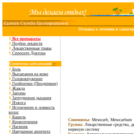
Отзывы о лечении в санато
Все препараты
Подбор лекарств
Лекарственные травы
Спросите Доктора
Симптомы заболеваний
>>
Боль
Высыпания на коже
Головокружение
Гнойнички (Пиодермии)
Жажда
Запоры
Затруднения дыхания
Изжога
Истончение и ломкость
волос
Кашель
Синонимы:
Mesocarb, Mesocarbum
Кровотечения
Группа:
Лекарственные средства, 
Насморк
нервную систему
Нарушение аппетита