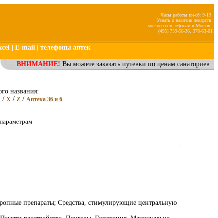
Часы работы пн-сб: 9-19
Узнать о наличии лекарств
можно по телефонам в Москве:
(495) 739-56-36, 370-63-01
cel
|
E-mail
|
телефоны аптек
ВНИМАНИЕ!
Вы можете заказать путевки по ценам санаториев
ого названия:
/
/
/
V
X
Z
Аптека 36 и 6
 параметрам
б
ропные препараты; Средства, стимулирующие центральную