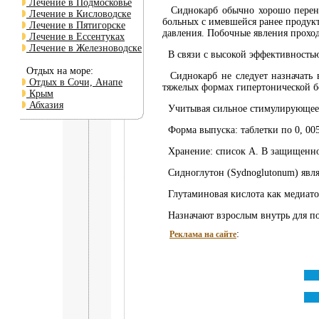
Лечение в Подмосковье
Сиднокарб обычно хорошо перенос
Лечение в Кисловодске
больных с имевшейся ранее продук
Лечение в Пятигорске
давления. Побочные явления прохо
Лечение в Ессентуках
Лечение в Железноводске
В связи с высокой эффективностью
Отдых на море:
Сиднокарб не следует назначать 
Отдых в Сочи, Анапе
тяжелых формах гипертонической бо
Крым
Абхазия
Учитывая сильное стимулирующее де
Форма выпуска: таблетки по 0, 005 г 
Хранение: список А. В защищенном
Сидноглутон (Sydnoglutonum) являе
Глутаминовая кислота как медиато
Назначают взрослым внутрь для по
:
Реклама на сайте