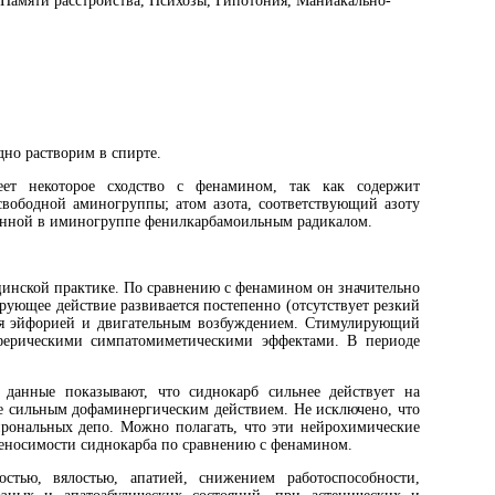
 Памяти расстройства, Психозы, Гипотония, Маниакально-
но растворим в спирте.
т некоторое сходство с фенамином, так как содержит
свободной аминогруппы; атом азота, соответствующий азоту
щенной в иминогруппе фенилкарбамоильным радикалом.
инской практике. По сравнению с фенамином он значительно
ующее действие развивается постепенно (отсутствует резкий
ся эйфорией и двигательным возбуждением. Стимулирующий
ферическими симпатомиметическими эффектами. В периоде
данные показывают, что сиднокарб сильнее действует на
ее сильным дофаминергическим действием. Не исключено, что
йрональных депо. Можно полагать, что эти нейрохимические
реносимости сиднокарба по сравнению с фенамином.
ью, вялостью, апатией, снижением работоспособности,