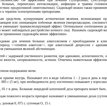
онливостью. Он эффективен при лечении ступорозных, субступоро
 у больных, перенесших интоксикации, инфекции и травмы головн
сутствии продуктивной симптоматики). Сиднокарб можно также применят
ти к терапии психотропными препаратами.
м средством, купирующим астенические явления, возникающие при
ающим или снимающим побочные явления (миорелаксацию, сонливость
не уменьшает транквилизирующий эффект. Оптимальное соотношение доз 
:5 может наблюдаться расстройство ночного сна). Назначать сиднокарб
ое применение сиднокарба менее эффективно.
ован для лечения больных алкоголизмом с преобладанием в клини
 период <<отнятия алкоголя>>, при алкогольной депрессии с адина
для уменьшения явлений абстиненции.
ей с задержкой умственного развития, при адинамии, аспонтанности, 
не вялости, заторможенности, астении. Отмечена значительная эффекти
очном недержании мочи.
 приеме внутрь. Назначают его в виде таблеток 1 - 2 раза в день в пе
 005 г (5 мг); при необходимости дозу постепенно повышают у взрослых до
01 г в день. Больным люцидной кататонией доза препарата может быть уве
м пожилого возраста препарат назначают в уменьшенных дозах (суточная 
азовая 0, 075 г, суточная О, 15 г.