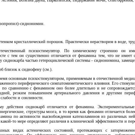
 Астения, Болезнь дауна, Нарколепсия, Недержание мочи, Олигофрения,
зопропил)-сиднонимин.
тенком кристаллический порошок. Практически нерастворим в воде, труд
чественный психостимулятор. По химическому строению он имее
те с тем он существенно отличается от фенамина тем, что не имеет 
 у сиднокарба частью гетероциклической системы - сиднонимина, заме
б близок к сиднофену (см.).
ремя основным психостимулятором, применяемым в отечественной медиц
раженного периферического симпатомиметического влияния. Его стимулир
 по сравнению с фенамином оно более длительно и не сопровождает
ардией, резким повышением артериального давления и другими пери
 слабости и сонливости.
действия сиднокарб отличается от фенамина. Экспериментальные 
инергические, структуры мозга, в то время как фенамин отличается бол
енамина по активности высвобождения катехоламинов из различных не
в какой-то мере определяют различия в клинической эффективности и пе
х видах астенических состояний, протекающих с заторможенност