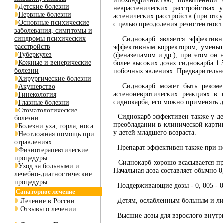
ипохондричностью, повышенной с
Детские болезни
неврастенических расстройствах
Нервные болезни
астенических расстройств (при от
Основные психические
с целью преодоления резистентнос
заболевания, симптомы и
синдромы психических
Сиднокарб является эффективны
расстройств
эффективным корректором, уменьш
Туберкулез
(феназепамом и др.); при этом он 
Кожные и венерические
более высоких дозах сиднокарба 1
болезни
побочных явлениях. Предварительн
Хирургические болезни
Сиднокарб может быть рекоменд
Акушерство
астеноневротических реакциях в
Гинекология
сиднокарба, его можно применять 
Глазные болезни
Стоматологические
Сиднокарб эффективен также у дет
болезни
преобладании в клинической карти
Болезни уха, горла, носа
у детей младшего возраста.
Неотложная помощь при
отравлениях
Препарат эффективен также при н
Физиотерапевтические
процедуры
Сиднокарб хорошо всасывается при
Уход за больными и
Начальная доза составляет обычно 0,
лечебно-диагностические
процедуры
Поддерживающие дозы - 0, 005 - 0, 
Санаторное лечение
Детям, ослабленным больным и лица
Лечение в России
Отзывы о лечении
Высшие дозы для взрослого внутрь: р