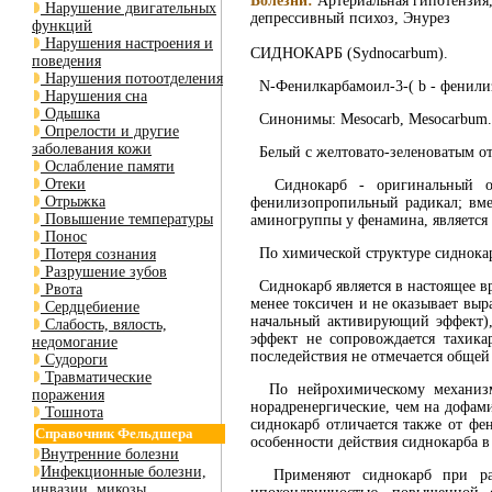
Болезни:
Артериальная гипотензия,
Нарушение двигательных
депрессивный психоз, Энурез
функций
Нарушения настроения и
СИДНОКАРБ (Sydnocarbum).
поведения
Нарушения потоотделения
N-Фенилкарбамоил-3-( b - фенили
Нарушения сна
Одышка
Синонимы: Mesocarb, Mesocarbum.
Опрелости и другие
заболевания кожи
Белый с желтовато-зеленоватым от
Ослабление памяти
Отеки
Сиднокарб - оригинальный оте
Отрыжка
фенилизопропильный радикал; вмес
Повышение температуры
аминогруппы у фенамина, является
Понос
По химической структуре сиднокар
Потеря сознания
Разрушение зубов
Сиднокарб является в настоящее в
Рвота
менее токсичен и не оказывает вы
Сердцебиение
начальный активирующий эффект),
Слабость, вялость,
эффект не сопровождается тахик
недомогание
последействия не отмечается общей
Судороги
Травматические
По нейрохимическому механизму 
поражения
норадренергические, чем на дофам
Тошнота
сиднокарб отличается также от ф
Справочник Фельдшера
особенности действия сиднокарба 
Внутренние болезни
Инфекционные болезни,
Применяют сиднокарб при разны
инвазии, микозы