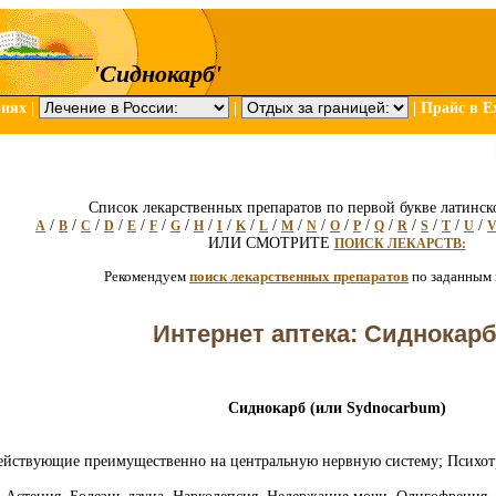
'Сиднокарб'
риях
|
|
|
Прайс в Ex
Список лекарственных препаратов по первой букве латинск
/
/
/
/
/
/
/
/
/
/
/
/
/
/
/
/
/
/
/
/
A
B
C
D
E
F
G
H
I
K
L
M
N
O
P
Q
R
S
T
U
ИЛИ СМОТРИТЕ
ПОИСК ЛЕКАРСТВ:
Рекомендуем
поиск лекарственных препаратов
по заданным
Интернет аптека: Сиднокар
Сиднокарб (или Sydnocarbum)
действующие преимущественно на центральную нервную систему; Психот