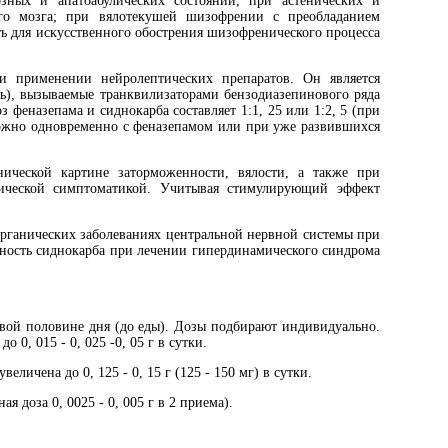
зных и апатоабулических состояний, при астенических и
ого мозга; при вялотекушей шизофрении с преобладанием
ь для искусственного обострения шизофренического процесса
 применении нейролептических препаратов. Он является
), вызываемые транквилизаторами бензодиазепинового ряда
феназепама и сиднокарба составляет 1:1, 25 или 1:2, 5 (при
 можно одновременно с феназепамом или при уже развившихся
ческой картине заторможенности, вялости, а также при
мической симптоматикой. Учитывая стимулирующий эффект
органических заболеваниях центральной нервной системы при
вность сиднокарба при лечении гипердинамического синдрома
рвой половине дня (до еды). Дозы подбирают индивидуально.
 0, 015 - 0, 025 -0, 05 г в сутки.
личена до 0, 125 - 0, 15 г (125 - 150 мг) в сутки.
доза 0, 0025 - 0, 005 г в 2 приема).