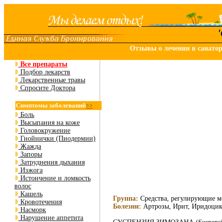
Отзывы о лечении в санато
Все препараты
Подбор лекарств
Лекарственные травы
Спросите Доктора
Симптомы заболеваний
>>
Боль
Высыпания на коже
Головокружение
Гнойнички (Пиодермии)
Жажда
Запоры
Затруднения дыхания
Изжога
Истончение и ломкость
волос
Кашель
Группа:
Средства, регулирующие м
Кровотечения
Болезни:
Артрозы, Ирит, Иридоцик
Насморк
Нарушение аппетита