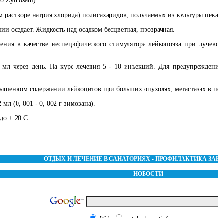
 Zymosani).
 растворе натрия хлорида) полисахаридов, получаемых из культуры пекар
ии оседает. Жидкость над осадком бесцветная, прозрачная.
ия в качестве неспецифического стимулятора лейкопоэза при лучев
л через день. На курс лечения 5 - 10 инъекций. Для предупрежден
шенном содержании лейкоцитов при больших опухолях, метастазах в п
мл (0, 001 - 0, 002 г зимозана).
до + 20 С.
ОТДЫХ И ЛЕЧЕНИЕ В САНАТОРИЯХ - ПРОФИЛАКТИКА З
НОВОСТИ