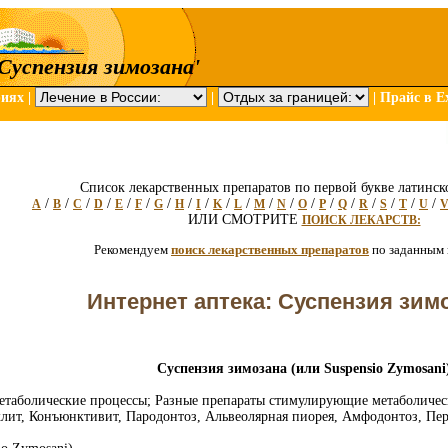
'Суспензия зимозана'
риях
|
|
|
Прайс в Ex
Список лекарственных препаратов по первой букве латинск
/
/
/
/
/
/
/
/
/
/
/
/
/
/
/
/
/
/
/
/
A
B
C
D
E
F
G
H
I
K
L
M
N
O
P
Q
R
S
T
U
ИЛИ СМОТРИТЕ
ПОИСК ЛЕКАРСТВ:
Рекомендуем
поиск лекарственных препаратов
по заданным
Интернет аптека: Суспензия зим
Суспензия зимозана (или Suspensio Zymosani
етаболические процессы; Разные препараты стимулирующие метаболичес
лит, Конъюнктивит, Пародонтоз, Альвеолярная пиорея, Амфодонтоз, Пе