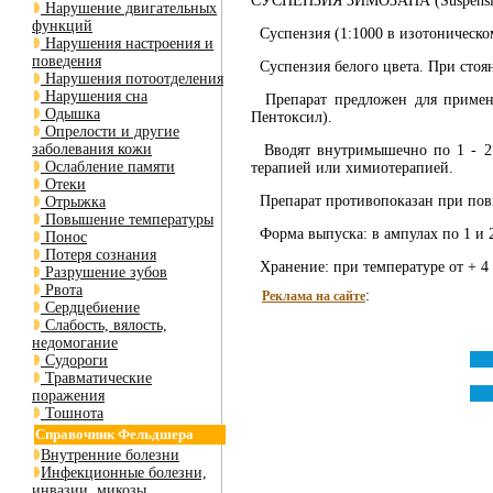
СУСПЕНЗИЯ ЗИМОЗАНА (Suspensio
Нарушение двигательных
функций
Суспензия (1:1000 в изотоническом
Нарушения настроения и
поведения
Суспензия белого цвета. При стоян
Нарушения потоотделения
Нарушения сна
Препарат предложен для применен
Одышка
Пентоксил).
Опрелости и другие
заболевания кожи
Вводят внутримышечно по 1 - 2 м
Ослабление памяти
терапией или химиотерапией.
Отеки
Препарат противопоказан при повы
Отрыжка
Повышение температуры
Форма выпуска: в ампулах по 1 и 2 
Понос
Потеря сознания
Хранение: при температуре от + 4 
Разрушение зубов
Рвота
:
Реклама на сайте
Сердцебиение
Слабость, вялость,
недомогание
Судороги
Травматические
поражения
Тошнота
Справочник Фельдшера
Внутренние болезни
Инфекционные болезни,
инвазии, микозы