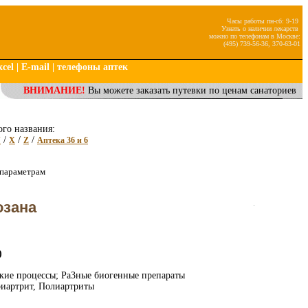
Часы работы пн-сб: 9-19
Узнать о наличии лекарств
можно по телефонам в Москве:
(495) 739-56-36, 370-63-01
cel
|
E-mail
|
телефоны аптек
ВНИМАНИЕ!
Вы можете заказать путевки по ценам санаториев
ого названия:
/
/
/
V
X
Z
Аптека 36 и 6
 параметрам
озана
)
кие процессы; Ра3ные биогенные препараты
риартрит, Полиартриты