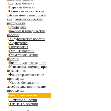
Детские болезни
Нервные болезни
Основные психические
заболевания, симптомы и
синдромы психических
расстройств
Туберкулез
Кожные и венерические
болезни
Хирургические болезни
Акушерство
Гинекология
Глазные болезни
Стоматологические
болезни
Болезни уха, горла, носа
Неотложная помощь при
отравлениях
Физиотерапевтические
процедуры
Уход за больными и
лечебно-диагностические
процедуры
Санаторное лечение
Лечение в России
Отзывы о лечении