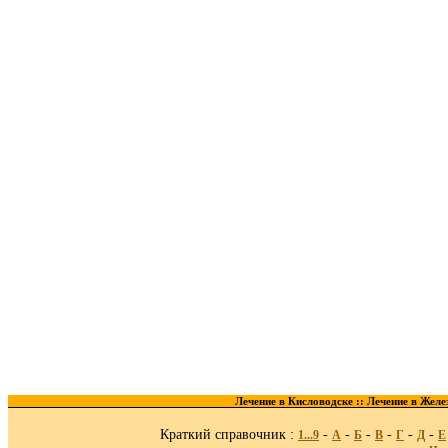
Лечение в Кисловодске ::
Лечение в Желе
Краткий справочник :
-
-
-
-
-
-
1...9
A
Б
В
Г
Д
Е