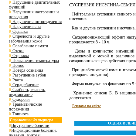
Нарушение двигательных
СУСПЕНЗИЯ ИНСУЛИНА-СЕМИЛОНГ (S
функций
Нарушения настроения и
Нейтральная суспензия свиного и
поведения
инсулина.
Нарушения потоотделения
Нарушения сна
Как и другие суспензии инсулина,
Одышка
Опрелости и другие
Сахаропонижающий эффект наступае
заболевания кожи
продолжается 8 - 10 ч.
Ослабление памяти
Отеки
Дозы и количество инъекций в 
Отрыжка
выделяемой с мочой в различное 
Повышение температуры
сахаропонижающего действия препа
Понос
При диабетической коме и прекома
Потеря сознания
препараты инсулина).
Разрушение зубов
Рвота
Форма выпуска: во флаконах по 5 
Сердцебиение
Слабость, вялость,
Хранение: список Б. В защищенн
недомогание
допускается.
Судороги
Травматические
:
Реклама на сайте
поражения
Тошнота
Справочник Фельдшера
ОТДЫХ И ЛЕЧ
Внутренние болезни
Инфекционные болезни,
инвазии, микозы