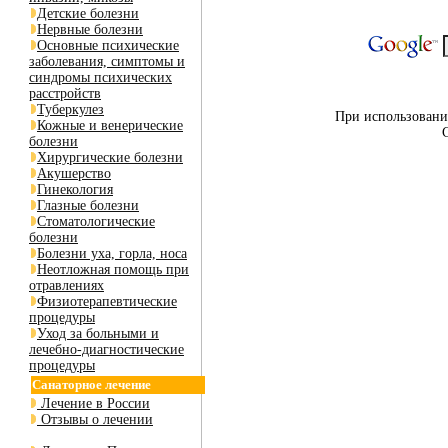
Детские болезни
Нервные болезни
Основные психические
заболевания, симптомы и
синдромы психических
расстройств
Туберкулез
При использовании
Кожные и венерические
болезни
Хирургические болезни
Акушерство
Гинекология
Глазные болезни
Стоматологические
болезни
Болезни уха, горла, носа
Неотложная помощь при
отравлениях
Физиотерапевтические
процедуры
Уход за больными и
лечебно-диагностические
процедуры
Санаторное лечение
Лечение в России
Отзывы о лечении