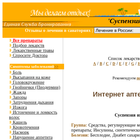
'Суспензи
Отзывы о лечении в санаториях
|
Все препараты
Подбор лекарств
Лекарственные травы
Спросите Доктора
Список лекарств
/
/
/
/
/
/
/
A
B
C
D
E
F
G
Симптомы заболеваний
>>
Боль
Высыпания на коже
Рекомендуем
п
Головокружение
Гнойнички (Пиодермии)
Жажда
Интернет апт
Запоры
Затруднения дыхания
Изжога
Истончение и ломкость
Суспензия ин
волос
Кашель
Группа:
Средства, регулирующие м
Кровотечения
препараты; Инсулины, синтетическ
Насморк
Болезни:
Бесплодие, Диабет сахарн
Нарушение аппетита