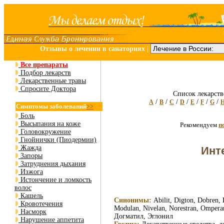
Отзывы о лечении в санаториях
|
Все препараты
Подбор лекарств
Лекарственные травы
Спросите Доктора
Список лекарств
/
/
/
/
/
/
/
A
B
C
D
E
F
G
Симптомы заболеваний
>>
Боль
Высыпания на коже
Рекомендуем
п
Головокружение
Гнойнички (Пиодермии)
Жажда
Инт
Запоры
Затруднения дыхания
Изжога
Истончение и ломкость
волос
Кашель
Синонимы:
Abilit, Digton, Dobren, 
Кровотечения
Modulan, Nivelan, Norestran, Omperan, 
Насморк
Догматил, Эглонил
Нарушение аппетита