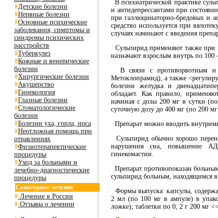
В психиатрической практике сульп
Детские болезни
и антидепрессантами при состояни
Нервные болезни
при галлюцинаторно-бредовых и а
Основные психические
средство используется при вялоте
заболевания, симптомы и
случаях начинают с введения препар
синдромы психических
расстройств
Сульпирид применяют также при ми
Туберкулез
назначают взрослым внутрь по 100 - 
Кожные и венерические
болезни
В связи с противорвотным и <
Хирургические болезни
Метоклопрамид), а также <регули
Акушерство
болезни желудка и двенадцатип
Гинекология
обладает. Как правило, применяю
Глазные болезни
начиная с дозы 200 мг в сутки (по
Стоматологические
суточную дозу до 400 мг (по 200 мг 
болезни
Болезни уха, горла, носа
Препарат можно вводить внутрим
Неотложная помощь при
Сульпирид обычно хорошо перенос
отравлениях
нарушения сна, повышение АД,
Физиотерапевтические
гинекомастии.
процедуры
Уход за больными и
Препарат противопоказан больным 
лечебно-диагностические
сульпирид больным, находящимся в
процедуры
Санаторное лечение
Формы выпуска: капсулы, содержащи
Лечение в России
2 мл (по 100 мг в ампуле) в упак
Отзывы о лечении
ложке); таблетки по 0, 2 г 200 мг 