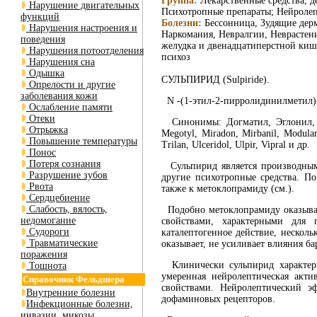
Группа:
Лекарственные средства, 
Нарушение двигательных
Психотропные препараты; Нейроле
функций
Болезни:
Бессонница, Зудящие дерм
Нарушения настроения и
Наркомания, Невралгии, Неврастен
поведения
желудка и двенадцатиперстной киш
Нарушения потоотделения
психоз
Нарушения сна
Одышка
СУЛЬПИРИД (Sulpiride).
Опрелости и другие
заболевания кожи
N -(1-этил-2-пирролидинилметил)-
Ослабление памяти
Отеки
Синонимы: Догматил, Эглонил, Abil
Отрыжка
Megotyl, Miradon, Mirbanil, Modulan,
Повышение температуры
Trilan, Ulceridol, Ulpir, Vipral и др.
Понос
Потеря сознания
Сульпирид является производным 
Разрушение зубов
другие психотропные средства. П
Рвота
также к метоклопрамиду (см.).
Сердцебиение
Слабость, вялость,
Подобно метоклопрамиду оказывает
недомогание
свойствами, характерными для 
Судороги
каталептогенное действие, нескол
Травматические
оказывает, не усиливает влияния б
поражения
Клинически сульпирид характери
Тошнота
умеренная нейролептическая акт
Справочник Фельдшера
свойствами. Нейролептический эф
Внутренние болезни
дофаминовых рецепторов.
Инфекционные болезни,
инвазии, микозы