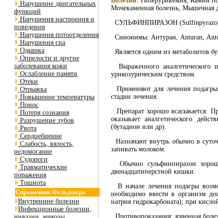
Болезни:
Гиперурикемия, Камни поч
Нарушение двигательных
Мочекаменная болезнь, Мышечная 
функций
Нарушения настроения и
СУЛЬФИНПИРАЗОН (Sulfinpyrazonе)*
поведения
Нарушения потоотделения
Синонимы: Антуран, Аnturan, Аnturаn
Нарушения сна
Одышка
Является одним из метаболитов бут
Опрелости и другие
заболевания кожи
Выраженного аналгетического и 
Ослабление памяти
урикозурическим средством.
Отеки
Применяют для лечения подагры. 
Отрыжка
стадии лечения.
Повышение температуры
Понос
Препарат хорошо всасывается. Про
Потеря сознания
оказывает аналгетического дейст
Разрушение зубов
(бутадион или др).
Рвота
Сердцебиение
Назначают внутрь обычно в суточно
Слабость, вялость,
запивать молоком.
недомогание
Судороги
Обычно сульфинпиразон хорошо 
Травматические
двенадцатиперстной кишки.
поражения
Тошнота
В начале лечения подагры возмо
Справочник Фельдшера
необходимо ввести в организм до
Внутренние болезни
натрия гидрокарбоната); при кисл
Инфекционные болезни,
Противопоказания: язвенная болез
инвазии, микозы