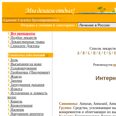
Отзывы о лечении в санаториях
|
Все препараты
Подбор лекарств
Лекарственные травы
Спросите Доктора
Список лекарств
/
/
/
/
/
/
/
A
B
C
D
E
F
G
Симптомы заболеваний
>>
Боль
Высыпания на коже
Рекомендуем
п
Головокружение
Гнойнички (Пиодермии)
Жажда
Интерн
Запоры
Затруднения дыхания
Изжога
Истончение и ломкость
волос
Кашель
Синонимы:
Anturan, Anturanil, Antu
Кровотечения
Группа:
Средства, усиливающие вы
Насморк
конкрементов и облегчающие их вы
Нарушение аппетита