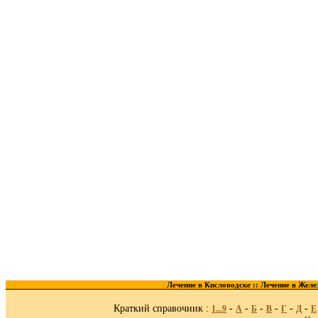
Лечение в Кисловодске ::
Лечение в Желе
Краткий справочник :
-
-
-
-
-
-
1...9
A
Б
В
Г
Д
Е