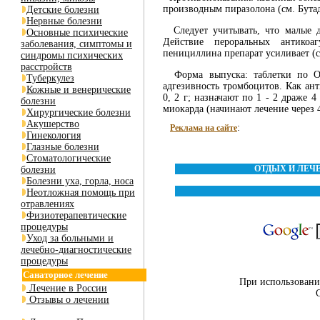
производным пиразолона (см. Бута
Детские болезни
Нервные болезни
Следует учитывать, что малые до
Основные психические
Действие пероральных антикоаг
заболевания, симптомы и
пенициллина препарат усиливает (с
синдромы психических
расстройств
Форма выпуска: таблетки по О,
Туберкулез
адгезивность тромбоцитов. Как ан
Кожные и венерические
0, 2 г; назначают по 1 - 2 драже 
болезни
миокарда (начинают лечение через 
Хирургические болезни
Акушерство
:
Реклама на сайте
Гинекология
Глазные болезни
Стоматологические
ОТДЫХ И ЛЕЧ
болезни
Болезни уха, горла, носа
Неотложная помощь при
отравлениях
Физиотерапевтические
процедуры
Уход за больными и
лечебно-диагностические
процедуры
Санаторное лечение
При использовании
Лечение в России
Отзывы о лечении