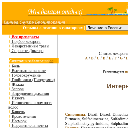
Отзывы о лечении в санаториях
|
Все препараты
Подбор лекарств
Лекарственные травы
Спросите Доктора
Список лекарств
/
/
/
/
/
/
/
A
B
C
D
E
F
G
Симптомы заболеваний
>>
Боль
Высыпания на коже
Рекомендуем
п
Головокружение
Гнойнички (Пиодермии)
Жажда
Интерн
Запоры
Затруднения дыхания
Изжога
Истончение и ломкость
волос
Кашель
Синонимы:
Diazil, Diazol, Dimethaz
Кровотечения
Pirmazin, Sulfadimerazine, Sulfadimi
Насморк
Sulphadimethylpyrimidine, Sulphadimi
Нарушение аппетита