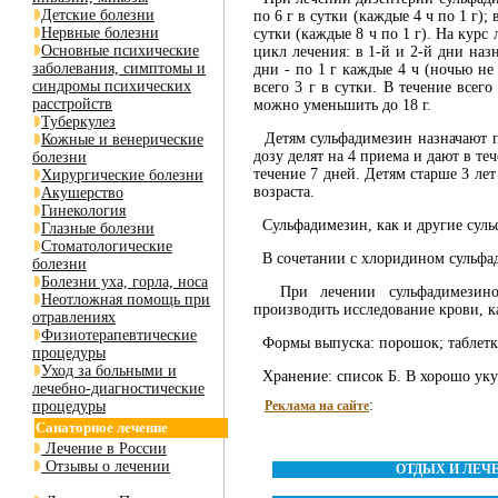
Детские болезни
по 6 г в сутки (каждые 4 ч по 1 г); 
Нервные болезни
сутки (каждые 8 ч по 1 г). На курс 
Основные психические
цикл лечения: в 1-й и 2-й дни назна
заболевания, симптомы и
дни - по 1 г каждые 4 ч (ночью не д
синдромы психических
всего 3 г в сутки. В течение всег
расстройств
можно уменьшить до 18 г.
Туберкулез
Детям сульфадимезин назначают при
Кожные и венерические
дозу делят на 4 приема и дают в те
болезни
течение 7 дней. Детям старше 3 лет 
Хирургические болезни
возраста.
Акушерство
Гинекология
Сульфадимезин, как и другие суль
Глазные болезни
Стоматологические
В сочетании с хлоридином сульфа
болезни
Болезни уха, горла, носа
При лечении сульфадимезином 
Неотложная помощь при
производить исследование крови, 
отравлениях
Физиотерапевтические
Формы выпуска: порошок; таблетки 
процедуры
Уход за больными и
Хранение: список Б. В хорошо уку
лечебно-диагностические
:
процедуры
Реклама на сайте
Санаторное лечение
Лечение в России
Отзывы о лечении
ОТДЫХ И ЛЕЧ