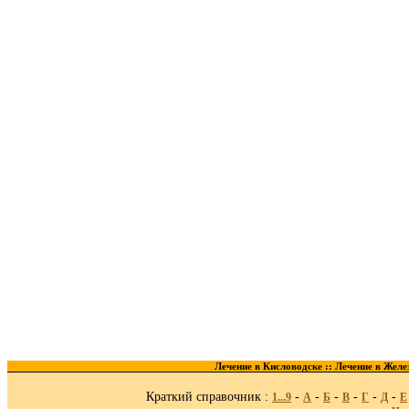
Лечение в Кисловодске ::
Лечение в Желе
Краткий справочник :
-
-
-
-
-
-
1...9
A
Б
В
Г
Д
Е