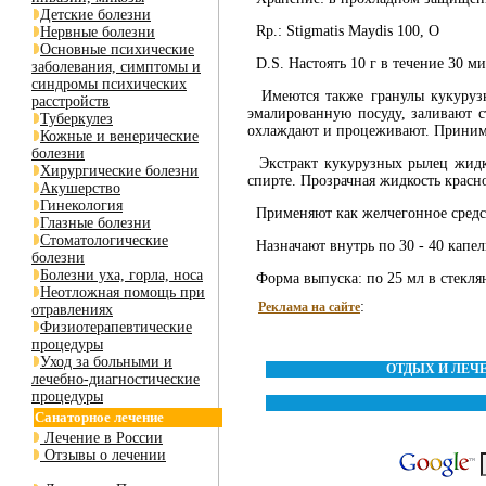
Детские болезни
Rр.: Stigmatis Maydis 100, О
Нервные болезни
Основные психические
D.S. Настоять 10 г в течение 30 ми
заболевания, симптомы и
синдромы психических
Имеются также гранулы кукурузн
расстройств
эмалированную посуду, заливают с
Туберкулез
охлаждают и процеживают. Принимаю
Кожные и венерические
болезни
Экстракт кукурузных рылец жидкий
Хирургические болезни
спирте. Прозрачная жидкость красно
Акушерство
Гинекология
Применяют как желчегонное средст
Глазные болезни
Стоматологические
Назначают внутрь по 30 - 40 капель 
болезни
Болезни уха, горла, носа
Форма выпуска: по 25 мл в стекля
Неотложная помощь при
:
Реклама на сайте
отравлениях
Физиотерапевтические
процедуры
Уход за больными и
ОТДЫХ И ЛЕЧ
лечебно-диагностические
процедуры
Санаторное лечение
Лечение в России
Отзывы о лечении