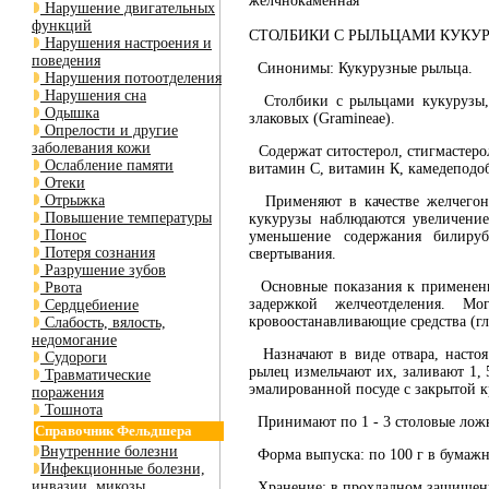
желчнокаменная
Нарушение двигательных
функций
СТОЛБИКИ С РЫЛЬЦАМИ КУКУРУЗЫ (
Нарушения настроения и
поведения
Синонимы: Кукурузные рыльца.
Нарушения потоотделения
Нарушения сна
Столбики с рыльцами кукурузы, с
Одышка
злаковых (Gramineae).
Опрелости и другие
заболевания кожи
Содержат ситостерол, стигмастерол
Ослабление памяти
витамин С, витамин К, камедеподоб
Отеки
Отрыжка
Применяют в качестве желчегонн
Повышение температуры
кукурузы наблюдаются увеличение
Понос
уменьшение содержания билиру
Потеря сознания
свертывания.
Разрушение зубов
Основные показания к применению
Рвота
задержкой желчеотделения. М
Сердцебиение
кровоостанавливающие средства (г
Слабость, вялость,
недомогание
Назначают в виде отвара, настоя
Судороги
рылец измельчают их, заливают 1, 
Травматические
эмалированной посуде с закрытой 
поражения
Тошнота
Принимают по 1 - 3 столовые ложки
Справочник Фельдшера
Внутренние болезни
Форма выпуска: по 100 г в бумажн
Инфекционные болезни,
инвазии, микозы
Хранение: в прохладном защищенно