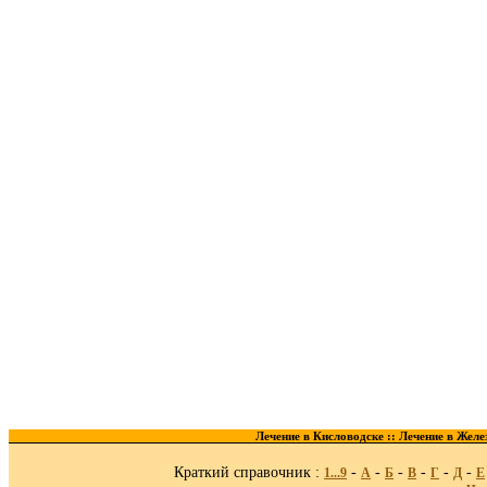
Лечение в Кисловодске ::
Лечение в Желе
Краткий справочник :
-
-
-
-
-
-
1...9
A
Б
В
Г
Д
Е