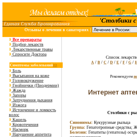
'Столбики с
Отзывы о лечении в санаториях
|
Все препараты
Подбор лекарств
Лекарственные травы
Спросите Доктора
Список лекарств
/
/
/
/
/
/
/
A
B
C
D
E
F
G
Симптомы заболеваний
>>
Боль
Высыпания на коже
Рекомендуем
п
Головокружение
Гнойнички (Пиодермии)
Жажда
Интернет апте
Запоры
Затруднения дыхания
Изжога
Истончение и ломкость
Столбики с рыл
волос
Кашель
Синонимы:
Кукурузные рыльца
Кровотечения
Группа:
Гепатотропные средства; Ж
Насморк
Болезни:
Гепатиты (гепатозы) остр
Нарушение аппетита