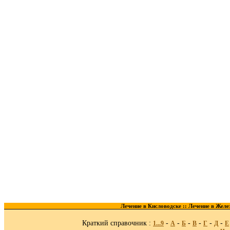
Лечение в Кисловодске ::
Лечение в Желе
Краткий справочник :
-
-
-
-
-
-
1...9
A
Б
В
Г
Д
Е