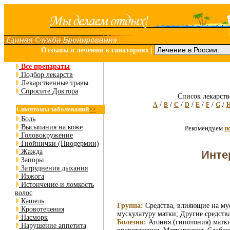
Отзывы о лечении в санаториях
|
Все препараты
Подбор лекарств
Лекарственные травы
Спросите Доктора
Список лекарств
/
/
/
/
/
/
/
A
B
C
D
E
F
G
Симптомы заболеваний
>>
Боль
Высыпания на коже
Рекомендуем
п
Головокружение
Гнойнички (Пиодермии)
Жажда
Инте
Запоры
Затруднения дыхания
Изжога
Истончение и ломкость
волос
Кашель
Группа:
Средства, влияющие на мус
Кровотечения
мускулатуру матки; Другие средст
Насморк
Болезни:
Атония (гипотония) матки
Нарушение аппетита