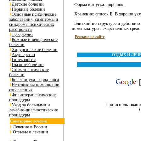
Детские болезни
Форма выпуска: порошок.
Нервные болезни
Хранение: список Б. В хорошо уку
Основные психические
заболевания, симптомы и
Близкий по структуре и действию 
синдромы психических
номенклатуры лекарственных средс
расстройств
Туберкулез
:
Реклама на сайте
Кожные и венерические
болезни
Хирургические болезни
Акушерство
ОТДЫХ И ЛЕЧ
Гинекология
Глазные болезни
Стоматологические
болезни
Болезни уха, горла, носа
Неотложная помощь при
отравлениях
Физиотерапевтические
процедуры
При использовании
Уход за больными и
лечебно-диагностические
процедуры
Санаторное лечение
Лечение в России
Отзывы о лечении