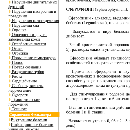
кровотечения, Метроррагия, Слабо
Нарушение двигательных
функций
СФЕРОФИЗИН (Sphaerophysinum).
Нарушения настроения и
поведения
Сферофизин - алкалоид, выделенный 
Нарушения потоотделения
бобовых (Leguminosae), произраста
Нарушения сна
Одышка
Выпускается в виде бензоата (Sp
Опрелости и другие
дибензоат.
заболевания кожи
Ослабление памяти
Белый кристаллический порошок без
Отеки
5), растворах едких и углекислых 
Отрыжка
Повышение температуры
Сферофизин обладает ганглиобло
Понос
особенностей препарата является е
Потеря сознания
Применяют сферофизин в акушер
Разрушение зубов
кровотечениях в послеродовом пери
Рвота
способствующее прекращению кро
Сердцебиение
атеросклерозом, когда питуитрин п
Слабость, вялость,
недомогание
Для стимулирования родовой дея
Судороги
повторно через 1 ч; всего 6 инъекци
Травматические
поражения
В связи с гипотензивным действи
Тошнота
болезни I и II стадии.
Справочник Фельдшера
Внутренние болезни
Назначают внутрь по 0, 03 г 2 - 3 
Инфекционные болезни,
день).
инвазии, микозы