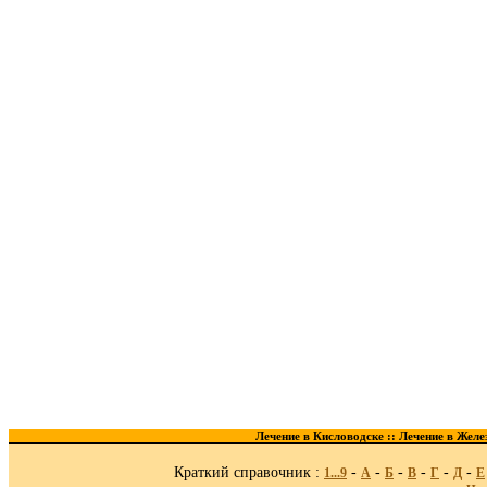
Лечение в Кисловодске ::
Лечение в Желе
Краткий справочник :
-
-
-
-
-
-
1...9
A
Б
В
Г
Д
Е