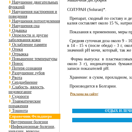
Мышечная дистрофия
Нарушение двигательных
функций
СОЛУРАН (Soluran)*.
Нарушения настроения и
поведения
Препарат, сходный по составу и де
Нарушения потоотделения
калия составляет около 15 %, натри
Нарушения сна
Одышка
Показания к применению, меры пре
Опрелости и другие
заболевания кожи
Средняя суточная доза около 9 - 10 г
Ослабление памяти
в 14 - 15 ч (после обеда) - 3 г, о
Отеки
значений рН мочи, который, так же 
Отрыжка
Повышение температуры
Форма выпуска: в пластмассовых
Понос
около 3 г), индикаторных бумаже
Потеря сознания
записи показателей рН.
Разрушение зубов
Хранение: в сухом, прохладном, з
Рвота
Сердцебиение
Производится в Болгарии.
Слабость, вялость,
недомогание
:
Реклама на сайте
Судороги
Травматические
поражения
Тошнота
ОТДЫХ И ЛЕЧ
Справочник Фельдшера
Внутренние болезни
Инфекционные болезни,
инвазии, микозы