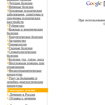
Детские болезни
Нервные болезни
Основные психические
заболевания, симптомы и
синдромы психических
При использовании
расстройств
Туберкулез
Кожные и венерические
болезни
Хирургические болезни
Акушерство
Гинекология
Глазные болезни
Стоматологические
болезни
Болезни уха, горла, носа
Неотложная помощь при
отравлениях
Физиотерапевтические
процедуры
Уход за больными и
лечебно-диагностические
процедуры
Санаторное лечение
Лечение в России
Отзывы о лечении