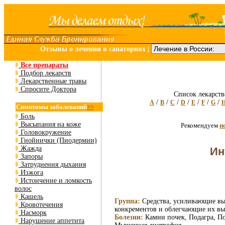
Отзывы о лечении в санаториях
|
Все препараты
Подбор лекарств
Лекарственные травы
Спросите Доктора
Список лекарств
/
/
/
/
/
/
/
A
B
C
D
E
F
G
Симптомы заболеваний
>>
Боль
Высыпания на коже
Рекомендуем
п
Головокружение
Гнойнички (Пиодермии)
Жажда
Ин
Запоры
Затруднения дыхания
Изжога
Истончение и ломкость
волос
Кашель
Группа:
Средства, усиливающие вы
Кровотечения
конкрементов и облегчающие их вы
Насморк
Болезни:
Камни почек, Подагра, По
Нарушение аппетита