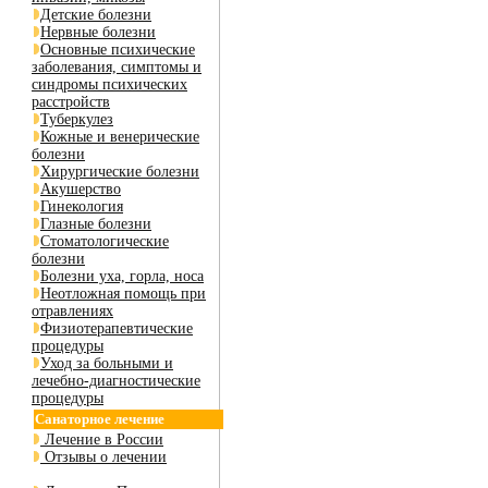
Детские болезни
Нервные болезни
Основные психические
заболевания, симптомы и
синдромы психических
расстройств
Туберкулез
Кожные и венерические
болезни
Хирургические болезни
Акушерство
Гинекология
Глазные болезни
Стоматологические
болезни
Болезни уха, горла, носа
Неотложная помощь при
отравлениях
Физиотерапевтические
процедуры
Уход за больными и
лечебно-диагностические
процедуры
Санаторное лечение
Лечение в России
Отзывы о лечении