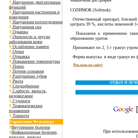
Мышечная дистрофия
Нарушение двигательных
функций
СОЛИМОК (Solimok).
Нарушения настроения и
поведения
Отечественный препарат, близкий п
Нарушения потоотделения
цитрата 39 %, кислоты лимонной 14,
Нарушения сна
Одышка
Показания к применению такие 
Опрелости и другие
образовании уратов.
заболевания кожи
Ослабление памяти
Принимают по 2, 5 г гранул утром 
Отеки
Отрыжка
Форма выпуска: в виде гранул во фл
Повышение температуры
:
Реклама на сайте
Понос
Потеря сознания
Разрушение зубов
Рвота
ОТДЫХ И ЛЕЧ
Сердцебиение
Слабость, вялость,
недомогание
Судороги
Травматические
поражения
Тошнота
Справочник Фельдшера
Внутренние болезни
При использовании
Инфекционные болезни,
инвазии, микозы