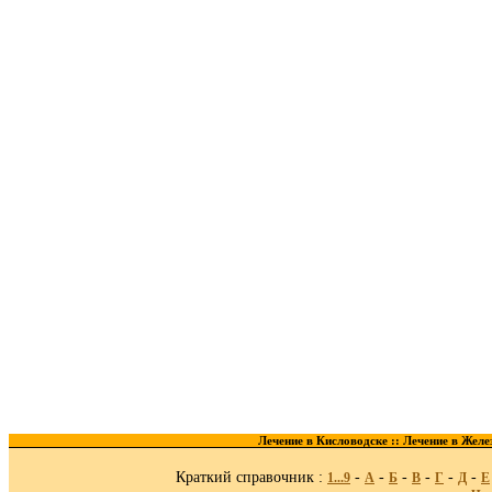
Лечение в Кисловодске ::
Лечение в Желе
Краткий справочник :
-
-
-
-
-
-
1...9
A
Б
В
Г
Д
Е