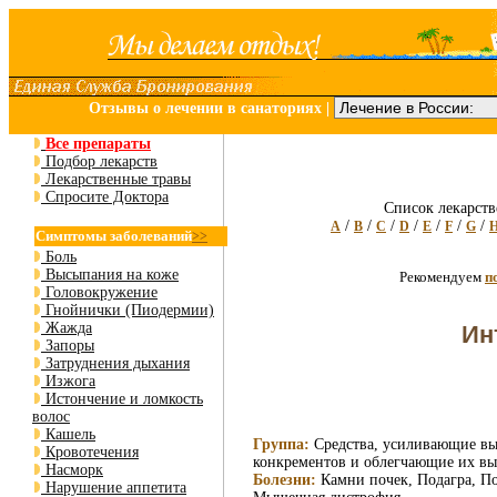
Отзывы о лечении в санаториях
|
Все препараты
Подбор лекарств
Лекарственные травы
Спросите Доктора
Список лекарств
/
/
/
/
/
/
/
A
B
C
D
E
F
G
Симптомы заболеваний
>>
Боль
Высыпания на коже
Рекомендуем
п
Головокружение
Гнойнички (Пиодермии)
Жажда
Ин
Запоры
Затруднения дыхания
Изжога
Истончение и ломкость
волос
Кашель
Группа:
Средства, усиливающие вы
Кровотечения
конкрементов и облегчающие их вы
Насморк
Болезни:
Камни почек, Подагра, По
Нарушение аппетита