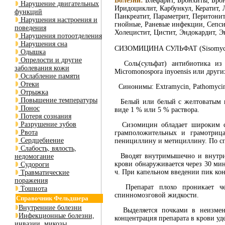
Болезни:
Блефарит, Бронхиты, Брон
Нарушение двигательных
Иридоциклит, Карбункул, Кератит, 
функций
Панкреатит, Параметрит, Перитони
Нарушения настроения и
гнойные, Раневые инфекции, Сепсис
поведения
Холецистит, Цистит, Эндокардит, 
Нарушения потоотделения
Нарушения сна
СИЗОМИЦИНА СУЛЬФАТ (Sisomycini
Одышка
Опрелости и другие
Соль(сульфат) антибиотика из г
заболевания кожи
Micromonospora inyoensis или друг
Ослабление памяти
Отеки
Синонимы: Extramycin, Pathоmycin, 
Отрыжка
Повышение температуры
Белый или белый с желтоватым и
Понос
виде 1 % или 5 % раствора.
Потеря сознания
Разрушение зубов
Сизомицин обладает широким сп
Рвота
грамположительных и грамотрица
Сердцебиение
пенициллину и метициллину. По спе
Слабость, вялость,
Вводят внутримышечно и внутрив
недомогание
крови обнаруживается через 30 мин
Судороги
ч. При капельном введении пик кон
Травматические
поражения
Препарат плохо проникает чер
Тошнота
спинномозговой жидкости.
Справочник Фельдшера
Внутренние болезни
Выделяется почками в неизмен
Инфекционные болезни,
концентрация препарата в крови у
инвазии, микозы