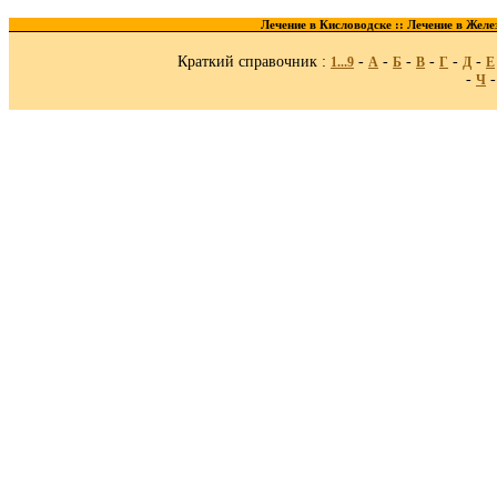
Лечение в Кисловодске ::
Лечение в Желе
Краткий справочник :
-
-
-
-
-
-
1...9
A
Б
В
Г
Д
Е
-
Ч