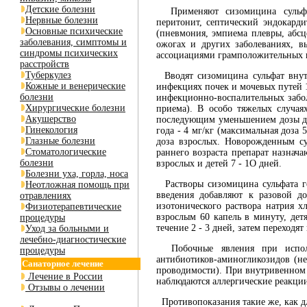
Детские болезни
Применяют сизомицина сульфат 
Нервные болезни
перитонит, септический эндокард
Основные психические
(пневмония, эмпиема плевры, абс
заболевания, симптомы и
ожогах и других заболеваниях, 
синдромы психических
ассоциациями грамположительных и
расстройств
Туберкулез
Вводят сизомицина сульфат внутр
Кожные и венерические
инфекциях почек и мочевых путей 1 
болезни
инфекционно-воспалительных заболе
Хирургические болезни
приема). В особо тяжелых случая
Акушерство
последующим уменьшением дозы до 
Гинекология
года - 4 мг/кг (максимальная доза 5
Глазные болезни
доза взрослых. Новорожденным су
Стоматологические
раннего возраста препарат назнач
болезни
взрослых и детей 7 - 1О дней.
Болезни уха, горла, носа
Растворы сизомицина сульфата го
Неотложная помощь при
введения добавляют к разовой д
отравлениях
изотонического раствора натрия х
Физиотерапевтические
взрослым 60 капель в минуту, дет
процедуры
течение 2 - 3 дней, затем переход
Уход за больными и
лечебно-диагностические
Побочные явления при исполь
процедуры
антибиотиков-аминогликозидов (н
Санаторное лечение
проводимости). При внутривенном 
Лечение в России
наблюдаются аллергические реакции 
Отзывы о лечении
Противопоказания такие же, как д