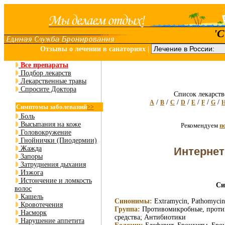
'
Отзывы о лечении в санаториях
|
Все препараты
Подбор лекарств
Лекарственные травы
Спросите Доктора
Список лекарств
/
/
/
/
/
/
/
A
B
C
D
E
F
G
Симптомы заболеваний
>>
Боль
Высыпания на коже
Рекомендуем
п
Головокружение
Гнойнички (Пиодермии)
Жажда
Интернет
Запоры
Затруднения дыхания
Изжога
Истончение и ломкость
Си
волос
Кашель
Синонимы:
Extramycin, Pathomycin,
Кровотечения
Группа:
Противомикробные, против
Насморк
средства; Антибиотики
Нарушение аппетита