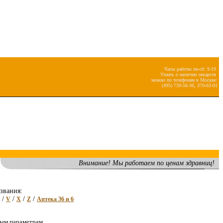
Часы работы пн-сб: 9-19
Узнать о наличии лекарств
можно по телефонам в Москве:
(495) 739-56-36, 370-63-01
Внимание! Мы работаем по ценам здравниц!
звания:
/
/
/
/
V
X
Z
Аптека 36 и 6
ным параметрам