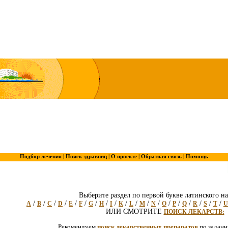
Подбор лечения |
Поиск здравниц |
О проекте |
Обратная связь |
Помощь
Выберите раздел по первой букве латинского на
/
/
/
/
/
/
/
/
/
/
/
/
/
/
/
/
/
/
/
A
B
C
D
E
F
G
H
I
K
L
M
N
O
P
Q
R
S
T
U
ИЛИ СМОТРИТЕ
ПОИСК ЛЕКАРСТВ:
Рекомендуем
поиск лекарственных препаратов
по задан