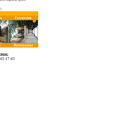
:
к
Ессентуки
»
Жемчужина
вок:
 45-17-45