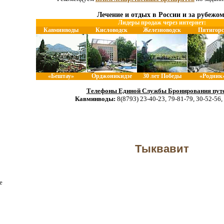
Лечение и отдых в России и за рубежом
Лидеры продаж через интернет:
Кавминводы
Кисловодск
Железноводск
Пятигорс
«Бештау»
Орджоникидзе
30 лет Победы
«Родник
Телефоны Единой Службы Бронирования путе
Кавминводы:
8(8793) 23-40-23, 79-81-79, 30-52-56,
Тыквавит
е