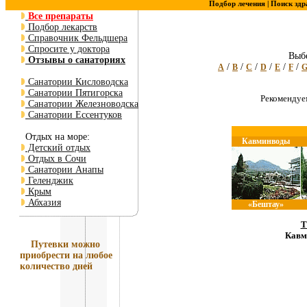
Подбор лечения |
Поиск здр
Все препараты
Подбор лекарств
Справочник Фельдшера
Спросите у доктора
Выбе
Отзывы о санаториях
/
/
/
/
/
/
A
B
C
D
E
F
Санатории Кисловодска
Санатории Пятигорска
Рекоменду
Санатории Железноводска
Санатории Ессентуков
Отдых на море:
Кавминводы
Детский отдых
Отдых в Сочи
Санатории Анапы
Геленджик
Крым
Абхазия
«Бештау»
Т
Кавм
Путевки
можно
приобрести на любое
количество дней