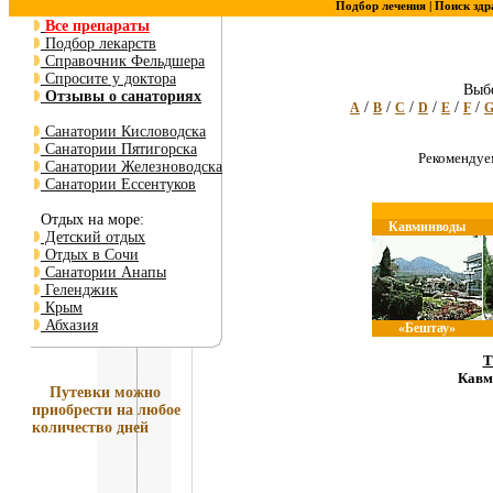
Подбор лечения |
Поиск здр
Все препараты
Подбор лекарств
Справочник Фельдшера
Спросите у доктора
Выбе
Отзывы о санаториях
/
/
/
/
/
/
A
B
C
D
E
F
Санатории Кисловодска
Санатории Пятигорска
Рекоменду
Санатории Железноводска
Санатории Ессентуков
Отдых на море:
Кавминводы
Детский отдых
Отдых в Сочи
Санатории Анапы
Геленджик
Крым
Абхазия
«Бештау»
Т
Кавм
Путевки
можно
приобрести на любое
количество дней