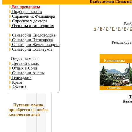
Подбор лечения |
Поиск здр
Все препараты
Подбор лекарств
Справочник Фельдшера
Спросите у доктора
Выбе
Отзывы о санаториях
/
/
/
/
/
/
A
B
C
D
E
F
Санатории Кисловодска
Санатории Пятигорска
Рекоменду
Санатории Железноводска
Санатории Ессентуков
Отдых на море:
Кавминводы
Детский отдых
Отдых в Сочи
Санатории Анапы
Геленджик
Крым
Абхазия
«Бештау»
Т
Кавм
Путевки
можно
приобрести на любое
количество дней