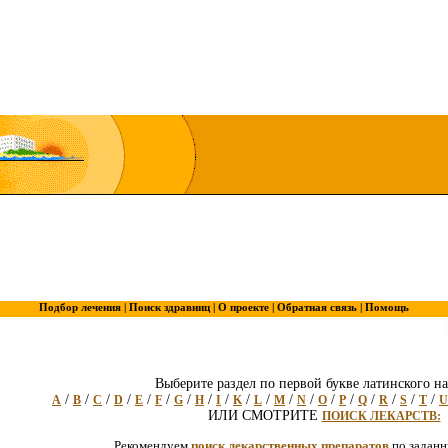
Подбор лечения |
Поиск здравниц |
О проекте |
Обратная связь |
Помощь
Выберите раздел по первой букве латинского на
/
/
/
/
/
/
/
/
/
/
/
/
/
/
/
/
/
/
/
A
B
C
D
E
F
G
H
I
K
L
M
N
O
P
Q
R
S
T
U
ИЛИ СМОТРИТЕ
ПОИСК ЛЕКАРСТВ:
Рекомендуем
поиск лекарственных препаратов
по задан