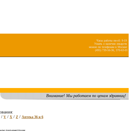
Часы работы пн-сб: 9-19
Узнать о наличии лекарств
можно по телефонам в Москве:
(495) 739-56-36, 370-63-01
Внимание! Мы работаем по ценам здравниц!
звания:
/
/
/
/
V
X
Z
Аптека 36 и 6
ным параметрам