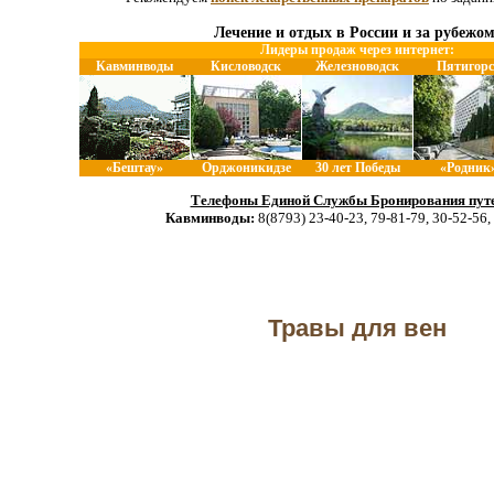
Лечение и отдых в России и за рубежом
Лидеры продаж через интернет:
Кавминводы
Кисловодск
Железноводск
Пятигорс
«Бештау»
Орджоникидзе
30 лет Победы
«Родник
Телефоны Единой Службы Бронирования путе
Кавминводы:
8(8793) 23-40-23, 79-81-79, 30-52-56,
Травы для вен