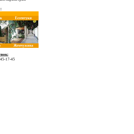
:
к
Ессентуки
»
Жемчужина
вок:
 45-17-45