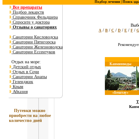
Подбор лечения |
Поиск здр
Все препараты
Подбор лекарств
Справочник Фельдшера
Спросите у доктора
Выбе
Отзывы о санаториях
/
/
/
/
/
/
A
B
C
D
E
F
Санатории Кисловодска
Санатории Пятигорска
Рекоменду
Санатории Железноводска
Санатории Ессентуков
Отдых на море:
Кавминводы
Детский отдых
Отдых в Сочи
Санатории Анапы
Геленджик
Крым
Абхазия
«Бештау»
Т
Кавм
Путевки
можно
приобрести на любое
количество дней