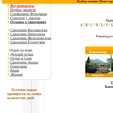
Подбор лечения |
Поиск здр
Все препараты
Подбор лекарств
Справочник Фельдшера
Спросите у доктора
Выбе
Отзывы о санаториях
/
/
/
/
/
/
A
B
C
D
E
F
Санатории Кисловодска
Санатории Пятигорска
Рекоменду
Санатории Железноводска
Санатории Ессентуков
Отдых на море:
Кавминводы
Детский отдых
Отдых в Сочи
Санатории Анапы
Геленджик
Крым
Абхазия
«Бештау»
Т
Кавм
Путевки
можно
приобрести на любое
количество дней