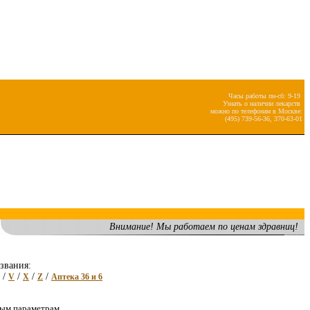
Часы работы пн-сб: 9-19
Узнать о наличии лекарств
можно по телефонам в Москве:
(495) 739-56-36, 370-63-01
Внимание! Мы работаем по ценам здравниц!
звания:
/
/
/
/
V
X
Z
Аптека 36 и 6
ным параметрам