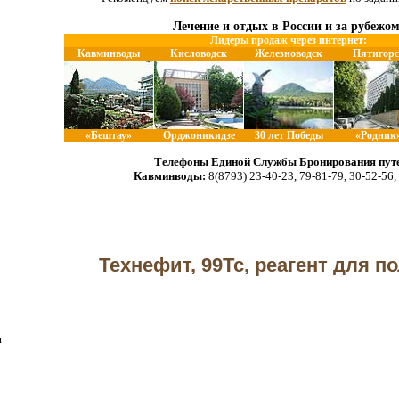
Лечение и отдых в России и за рубежом
Лидеры продаж через интернет:
Кавминводы
Кисловодск
Железноводск
Пятигорс
«Бештау»
Орджоникидзе
30 лет Победы
«Родник
Телефоны Единой Службы Бронирования путе
Кавминводы:
8(8793) 23-40-23, 79-81-79, 30-52-56,
Технефит, 99Тс, реагент для п
я