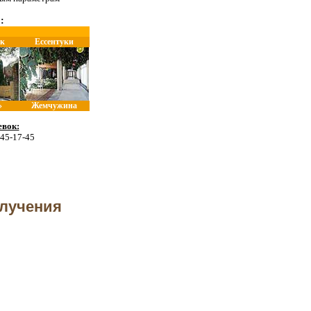
:
к
Ессентуки
»
Жемчужина
вок:
 45-17-45
олучения