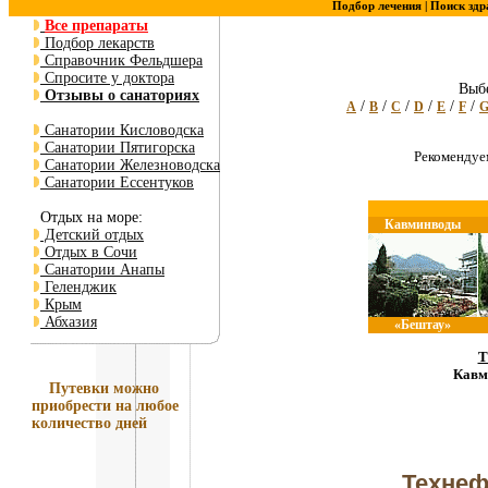
Подбор лечения |
Поиск здр
Все препараты
Подбор лекарств
Справочник Фельдшера
Спросите у доктора
Выбе
Отзывы о санаториях
/
/
/
/
/
/
A
B
C
D
E
F
Санатории Кисловодска
Санатории Пятигорска
Рекоменду
Санатории Железноводска
Санатории Ессентуков
Отдых на море:
Кавминводы
Детский отдых
Отдых в Сочи
Санатории Анапы
Геленджик
Крым
Абхазия
«Бештау»
Т
Кавм
Путевки
можно
приобрести на любое
количество дней
Технеф