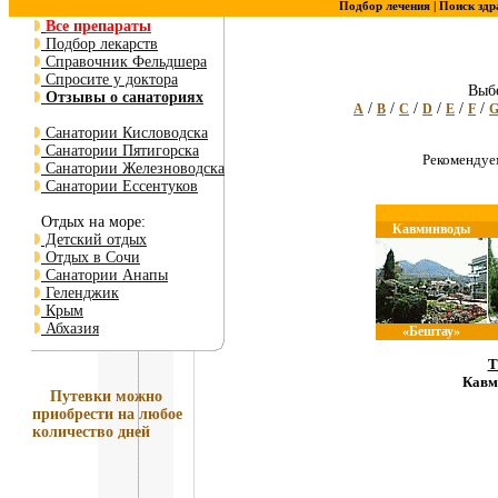
Подбор лечения |
Поиск здр
Все препараты
Подбор лекарств
Справочник Фельдшера
Спросите у доктора
Выбе
Отзывы о санаториях
/
/
/
/
/
/
A
B
C
D
E
F
Санатории Кисловодска
Санатории Пятигорска
Рекоменду
Санатории Железноводска
Санатории Ессентуков
Отдых на море:
Кавминводы
Детский отдых
Отдых в Сочи
Санатории Анапы
Геленджик
Крым
Абхазия
«Бештау»
Т
Кавм
Путевки
можно
приобрести на любое
количество дней