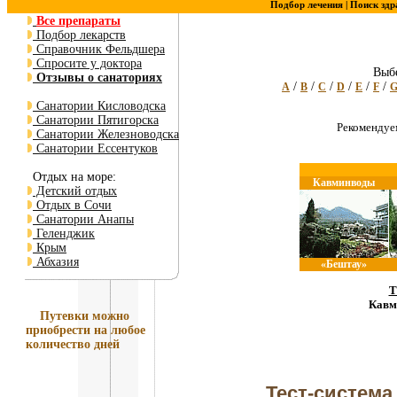
Подбор лечения |
Поиск здр
Все препараты
Подбор лекарств
Справочник Фельдшера
Спросите у доктора
Выбе
Отзывы о санаториях
/
/
/
/
/
/
A
B
C
D
E
F
Санатории Кисловодска
Санатории Пятигорска
Рекоменду
Санатории Железноводска
Санатории Ессентуков
Отдых на море:
Кавминводы
Детский отдых
Отдых в Сочи
Санатории Анапы
Геленджик
Крым
Абхазия
«Бештау»
Т
Кавм
Путевки
можно
приобрести на любое
количество дней
Тест-система