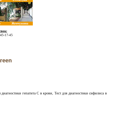
к
Ессентуки
»
Жемчужина
вок:
 45-17-45
kreen
я диагностики гепатита С в крови, Тест для диагностики сифилиса в