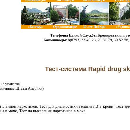
Кавминводы
Кисловодск
Железноводск
Пятигорс
«Бештау»
Орджоникидзе
30 лет Победы
«Родник
Телефоны Единой Службы Бронирования путе
Кавминводы:
8(8793) 23-40-23, 79-81-79, 30-52-56,
Тест-система Rapid drug s
оче упаковка
единенные Штаты Америки)
5 видов наркотиков, Тест для диагностики гепатита В в крови, Тест дл
ны в моче, Тест на выявление наркотиков в моче