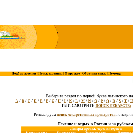
Подбор лечения |
Поиск здравниц |
О проекте |
Обратная связь |
Помощь
Выберите раздел по первой букве латинского на
/
/
/
/
/
/
/
/
/
/
/
/
/
/
/
/
/
/
/
A
B
C
D
E
F
G
H
I
K
L
M
N
O
P
Q
R
S
T
U
ИЛИ СМОТРИТЕ
ПОИСК ЛЕКАРСТВ:
Рекомендуем
поиск лекарственных препаратов
по задан
Лечение и отдых в России и за рубежом
Лидеры продаж через интернет: