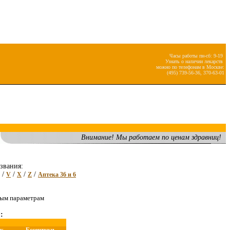
Часы работы пн-сб: 9-19
Узнать о наличии лекарств
можно по телефонам в Москве:
(495) 739-56-36, 370-63-01
Внимание! Мы работаем по ценам здравниц!
звания:
/
/
/
/
V
X
Z
Аптека 36 и 6
ным параметрам
: