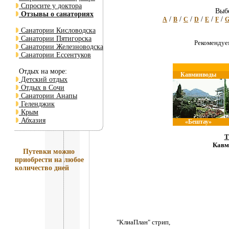
Спросите у доктора
Выбе
Отзывы о санаториях
/
/
/
/
/
/
A
B
C
D
E
F
Санатории Кисловодска
Санатории Пятигорска
Рекоменду
Санатории Железноводска
Санатории Ессентуков
Отдых на море:
Кавминводы
Детский отдых
Отдых в Сочи
Санатории Анапы
Геленджик
Крым
Абхазия
«Бештау»
Т
Кавм
Путевки
можно
приобрести на любое
количество дней
"КлиаПлан" стрип,