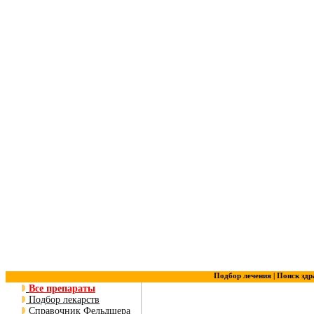
Подбор лечения |
Поиск здр
Все препараты
Подбор лекарств
Справочник Фельдшера