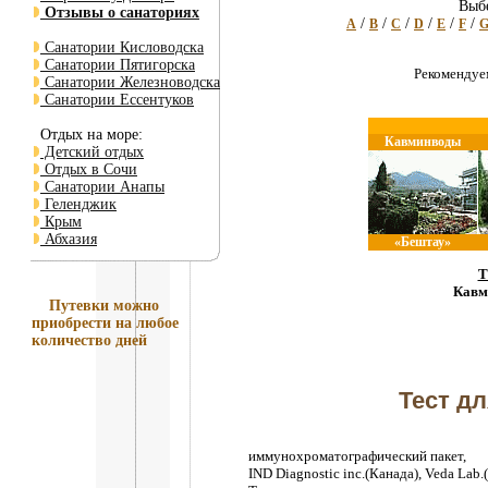
Выбе
Отзывы о санаториях
/
/
/
/
/
/
A
B
C
D
E
F
Санатории Кисловодска
Санатории Пятигорска
Рекоменду
Санатории Железноводска
Санатории Ессентуков
Отдых на море:
Кавминводы
Детский отдых
Отдых в Сочи
Санатории Анапы
Геленджик
Крым
Абхазия
«Бештау»
Т
Кавм
Путевки
можно
приобрести на любое
количество дней
Тест д
иммунохроматографический пакет,
IND Diagnostic inc.(Канада), Veda Lab