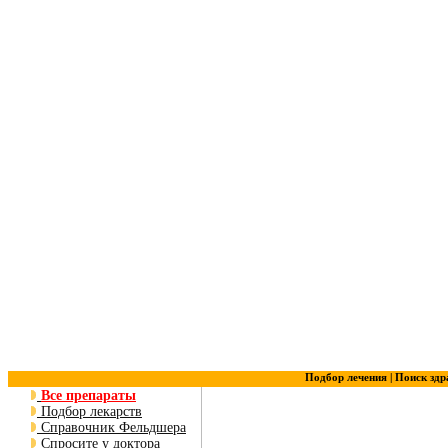
Подбор лечения |
Поиск здр
Все препараты
Подбор лекарств
Справочник Фельдшера
Спросите у доктора