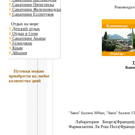
Санатории Пятигорска
Рекоменду
Санатории Железноводска
Санатории Ессентуков
Отдых на море:
Кавминводы
Детский отдых
Отдых в Сочи
Санатории Анапы
Геленджик
Крым
Абхазия
«Бештау»
Т
Кавм
Путевки
можно
приобрести на любое
количество дней
"Авен" баллон 300мл, "Авен" баллон 1
Лаборатории Биорга(Франция), 
Фармасьютик Ля Рош-Позэ(Франци