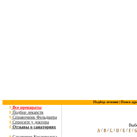
Подбор лечения |
Поиск здр
Все препараты
Подбор лекарств
Справочник Фельдшера
Спросите у доктора
Выбе
Отзывы о санаториях
/
/
/
/
/
/
A
B
C
D
E
F
Санатории Кисловодска