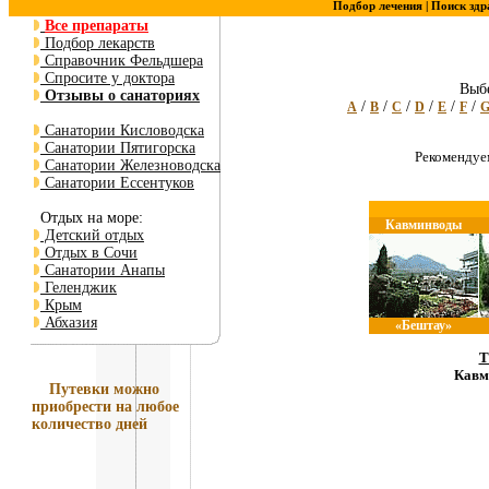
Подбор лечения |
Поиск здр
Все препараты
Подбор лекарств
Справочник Фельдшера
Спросите у доктора
Выбе
Отзывы о санаториях
/
/
/
/
/
/
A
B
C
D
E
F
Санатории Кисловодска
Санатории Пятигорска
Рекоменду
Санатории Железноводска
Санатории Ессентуков
Отдых на море:
Кавминводы
Детский отдых
Отдых в Сочи
Санатории Анапы
Геленджик
Крым
Абхазия
«Бештау»
Т
Кавм
Путевки
можно
приобрести на любое
количество дней