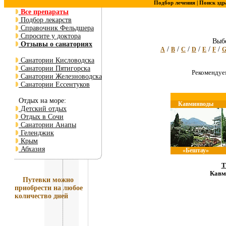
Подбор лечения |
Поиск здр
Все препараты
Подбор лекарств
Справочник Фельдшера
Спросите у доктора
Выбе
Отзывы о санаториях
/
/
/
/
/
/
A
B
C
D
E
F
Санатории Кисловодска
Санатории Пятигорска
Рекоменду
Санатории Железноводска
Санатории Ессентуков
Отдых на море:
Кавминводы
Детский отдых
Отдых в Сочи
Санатории Анапы
Геленджик
Крым
Абхазия
«Бештау»
Т
Кавм
Путевки
можно
приобрести на любое
количество дней