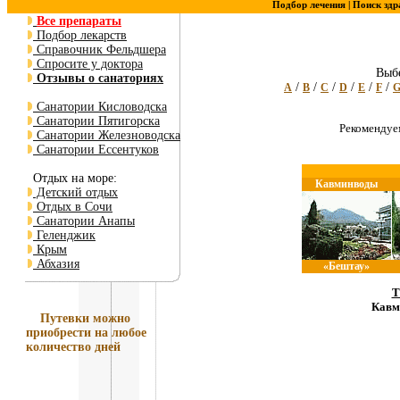
Подбор лечения |
Поиск здр
Все препараты
Подбор лекарств
Справочник Фельдшера
Спросите у доктора
Выбе
Отзывы о санаториях
/
/
/
/
/
/
A
B
C
D
E
F
Санатории Кисловодска
Санатории Пятигорска
Рекоменду
Санатории Железноводска
Санатории Ессентуков
Отдых на море:
Кавминводы
Детский отдых
Отдых в Сочи
Санатории Анапы
Геленджик
Крым
Абхазия
«Бештау»
Т
Кавм
Путевки
можно
приобрести на любое
количество дней