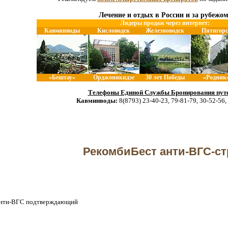
Лечение и отдых в России и за рубежом
Лидеры продаж через интернет:
Кавминводы
Кисловодск
Железноводск
Пятигорс
«Бештау»
Орджоникидзе
30 лет Победы
«Родник
Телефоны Единой Службы Бронирования путе
Кавминводы:
8(8793) 23-40-23, 79-81-79, 30-52-56,
РекомбиБест анти-ВГС-ст
 анти-ВГС подтверждающий