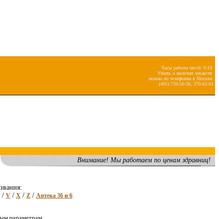
Часы работы пн-сб: 9-19
Узнать о наличии лекарств
можно по телефонам в Москве:
(495) 739-56-36, 370-63-01
Внимание! Мы работаем по ценам здравниц!
звания:
/
/
/
/
V
X
Z
Аптека 36 и 6
ным параметрам