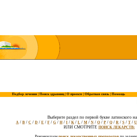
Подбор лечения |
Поиск здравниц |
О проекте |
Обратная связь |
Помощь
Выберите раздел по первой букве латинского на
/
/
/
/
/
/
/
/
/
/
/
/
/
/
/
/
/
/
/
A
B
C
D
E
F
G
H
I
K
L
M
N
O
P
Q
R
S
T
U
ИЛИ СМОТРИТЕ
ПОИСК ЛЕКАРСТВ:
Рекомендуем
поиск лекарственных препаратов
по задан