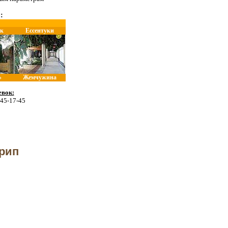
:
к
Ессентуки
»
Жемчужина
вок:
 45-17-45
рип