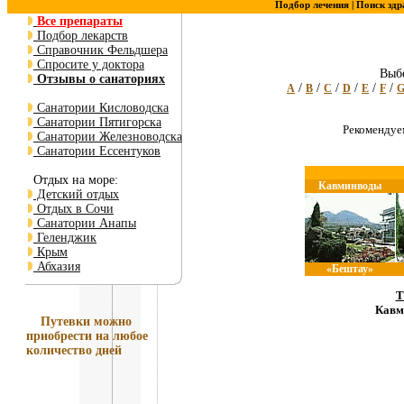
Подбор лечения |
Поиск здр
Все препараты
Подбор лекарств
Справочник Фельдшера
Спросите у доктора
Выбе
Отзывы о санаториях
/
/
/
/
/
/
A
B
C
D
E
F
Санатории Кисловодска
Санатории Пятигорска
Рекоменду
Санатории Железноводска
Санатории Ессентуков
Отдых на море:
Кавминводы
Детский отдых
Отдых в Сочи
Санатории Анапы
Геленджик
Крым
Абхазия
«Бештау»
Т
Кавм
Путевки
можно
приобрести на любое
количество дней