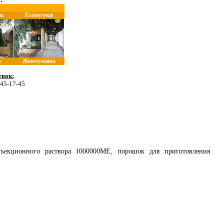
к
Ессентуки
»
Жемчужина
вок:
 45-17-45
екционного раствора 1000000МЕ, порошок для приготовления