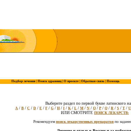
Подбор лечения |
Поиск здравниц |
О проекте |
Обратная связь |
Помощь
Выберите раздел по первой букве латинского на
/
/
/
/
/
/
/
/
/
/
/
/
/
/
/
/
/
/
/
A
B
C
D
E
F
G
H
I
K
L
M
N
O
P
Q
R
S
T
U
ИЛИ СМОТРИТЕ
ПОИСК ЛЕКАРСТВ:
Рекомендуем
поиск лекарственных препаратов
по задан
Лечение и отдых в России и за рубежом