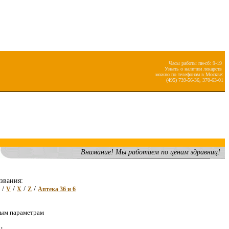
Часы работы пн-сб: 9-19
Узнать о наличии лекарств
можно по телефонам в Москве:
(495) 739-56-36, 370-63-01
Внимание! Мы работаем по ценам здравниц!
звания:
/
/
/
/
V
X
Z
Аптека 36 и 6
ным параметрам
: