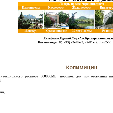
Лидеры продаж через интернет:
Кавминводы
Кисловодск
Железноводск
Пятигорс
«Бештау»
Орджоникидзе
30 лет Победы
«Родник
Телефоны Единой Службы Бронирования путе
Кавминводы:
8(8793) 23-40-23, 79-81-79, 30-52-56,
Колимицин
екционного раствора 500000МЕ, порошок для приготовления инъ
Е
ния)