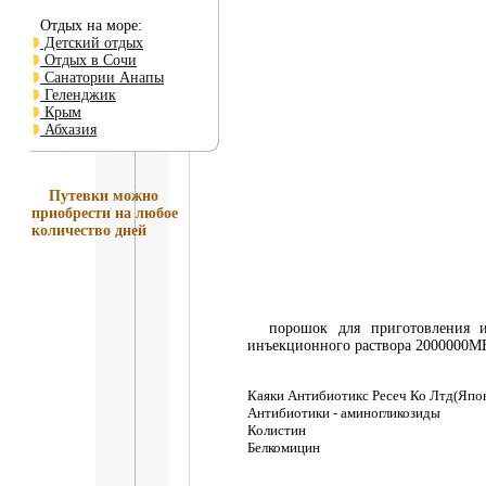
Отдых на море:
Детский отдых
Отдых в Сочи
Санатории Анапы
Геленджик
Крым
Абхазия
Путевки
можно
приобрести на любое
количество дней
порошок для приготовления инъ
инъекционного раствора 2000000М
Каяки Антибиотикс Ресеч Ко Лтд(Япо
Антибиотики - аминогликозиды
Колистин
Белкомицин