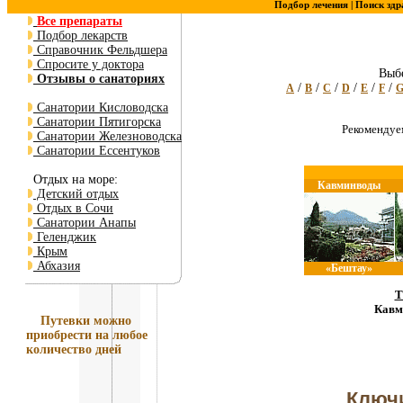
Подбор лечения |
Поиск здр
Все препараты
Подбор лекарств
Справочник Фельдшера
Спросите у доктора
Выбе
Отзывы о санаториях
/
/
/
/
/
/
A
B
C
D
E
F
Санатории Кисловодска
Санатории Пятигорска
Рекоменду
Санатории Железноводска
Санатории Ессентуков
Отдых на море:
Кавминводы
Детский отдых
Отдых в Сочи
Санатории Анапы
Геленджик
Крым
Абхазия
«Бештау»
Т
Кавм
Путевки
можно
приобрести на любое
количество дней
Ключи