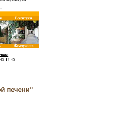
:
к
Ессентуки
»
Жемчужина
вок:
 45-17-45
й печени"