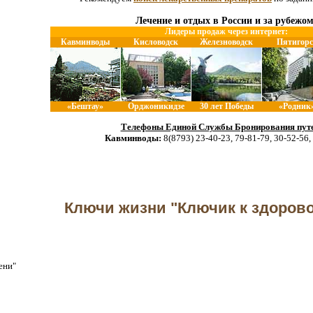
Лечение и отдых в России и за рубежом
Лидеры продаж через интернет:
Кавминводы
Кисловодск
Железноводск
Пятигорс
«Бештау»
Орджоникидзе
30 лет Победы
«Родник
Телефоны Единой Службы Бронирования путе
Кавминводы:
8(8793) 23-40-23, 79-81-79, 30-52-56,
Ключи жизни "Ключик к здорово
ени"