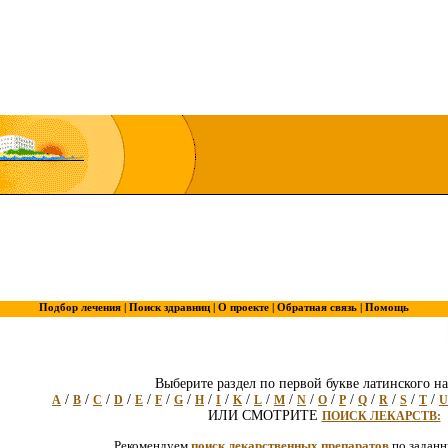
Подбор лечения |
Поиск здравниц |
О проекте |
Обратная связь |
Помощь
Выберите раздел по первой букве латинского на
/
/
/
/
/
/
/
/
/
/
/
/
/
/
/
/
/
/
/
A
B
C
D
E
F
G
H
I
K
L
M
N
O
P
Q
R
S
T
U
ИЛИ СМОТРИТЕ
ПОИСК ЛЕКАРСТВ:
Рекомендуем
поиск лекарственных препаратов
по задан