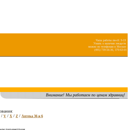
Часы работы пн-сб: 9-19
Узнать о наличии лекарств
можно по телефонам в Москве:
(495) 739-56-36, 370-63-01
Внимание! Мы работаем по ценам здравниц!
звания:
/
/
/
/
V
X
Z
Аптека 36 и 6
ным параметрам