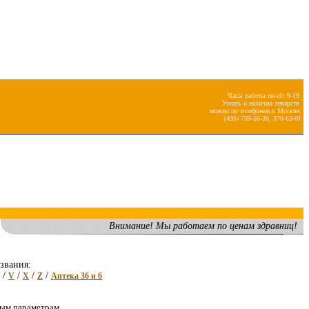
Часы работы пн-сб: 9-19
Узнать о наличии лекарств
можно по телефонам в Москве:
(495) 739-56-36, 370-63-01
Внимание! Мы работаем по ценам здравниц!
звания:
/
/
/
/
V
X
Z
Аптека 36 и 6
ным параметрам