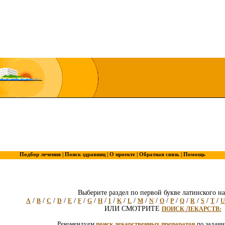
Подбор лечения |
Поиск здравниц |
О проекте |
Обратная связь |
Помощь
Выберите раздел по первой букве латинского на
/
/
/
/
/
/
/
/
/
/
/
/
/
/
/
/
/
/
/
A
B
C
D
E
F
G
H
I
K
L
M
N
O
P
Q
R
S
T
U
ИЛИ СМОТРИТЕ
ПОИСК ЛЕКАРСТВ:
Рекомендуем
поиск лекарственных препаратов
по задан