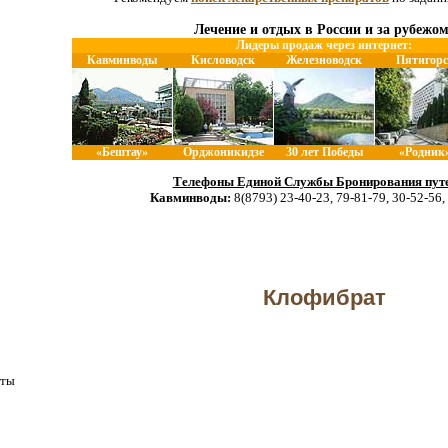
Лечение и отдых в России и за рубежом
Лидеры продаж через интернет:
Кавминводы
Кисловодск
Железноводск
Пятигорс
«Бештау»
Орджоникидзе
30 лет Победы
«Родник
Телефоны Единой Службы Бронирования путе
Кавминводы:
8(8793) 23-40-23, 79-81-79, 30-52-56,
Клофибрат
аты