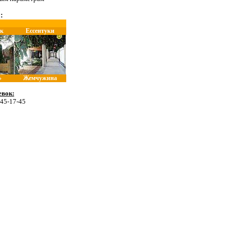
:
к
Ессентуки
»
Жемчужина
вок:
 45-17-45