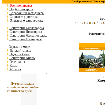
Подбор лечения |
Поиск здр
Все препараты
Подбор лекарств
Справочник Фельдшера
Спросите у доктора
Выбе
Отзывы о санаториях
/
/
/
/
/
/
A
B
C
D
E
F
Санатории Кисловодска
Санатории Пятигорска
Рекоменду
Санатории Железноводска
Санатории Ессентуков
Отдых на море:
Кавминводы
Детский отдых
Отдых в Сочи
Санатории Анапы
Геленджик
Крым
Абхазия
«Бештау»
Т
Кавм
Путевки
можно
приобрести на любое
количество дней
К