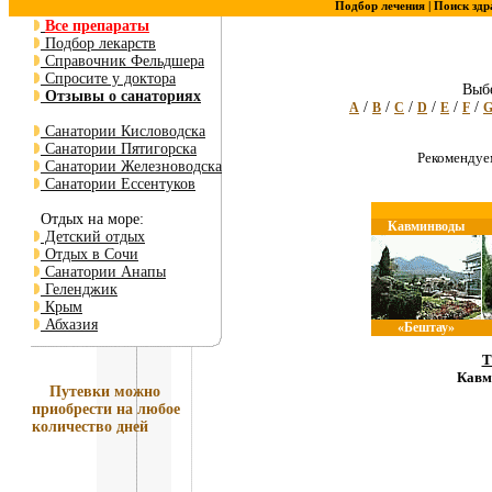
Подбор лечения |
Поиск здр
Все препараты
Подбор лекарств
Справочник Фельдшера
Спросите у доктора
Выбе
Отзывы о санаториях
/
/
/
/
/
/
A
B
C
D
E
F
Санатории Кисловодска
Санатории Пятигорска
Рекоменду
Санатории Железноводска
Санатории Ессентуков
Отдых на море:
Кавминводы
Детский отдых
Отдых в Сочи
Санатории Анапы
Геленджик
Крым
Абхазия
«Бештау»
Т
Кавм
Путевки
можно
приобрести на любое
количество дней