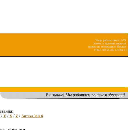
Часы работы пн-сб: 9-19
Узнать о наличии лекарств
можно по телефонам в Москве:
(495) 739-56-36, 370-63-01
Внимание! Мы работаем по ценам здравниц!
звания:
/
/
/
/
V
X
Z
Аптека 36 и 6
ным параметрам