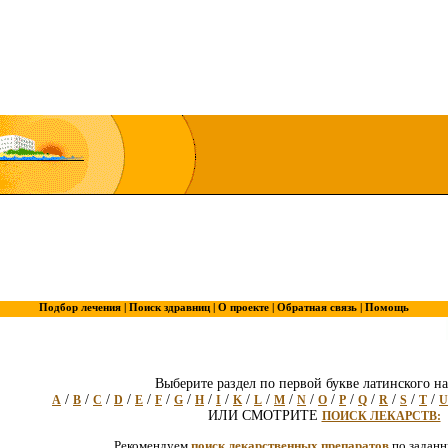
Подбор лечения |
Поиск здравниц |
О проекте |
Обратная связь |
Помощь
Выберите раздел по первой букве латинского на
/
/
/
/
/
/
/
/
/
/
/
/
/
/
/
/
/
/
/
A
B
C
D
E
F
G
H
I
K
L
M
N
O
P
Q
R
S
T
U
ИЛИ СМОТРИТЕ
ПОИСК ЛЕКАРСТВ:
Рекомендуем
поиск лекарственных препаратов
по задан