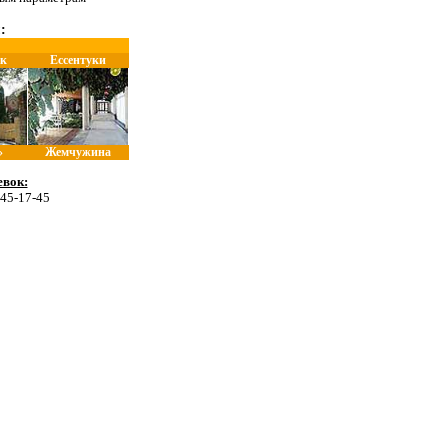
:
к
Ессентуки
»
Жемчужина
вок:
 45-17-45