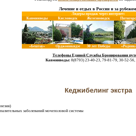
Лечение и отдых в России и за рубежом
Лидеры продаж через интернет:
Кавминводы
Кисловодск
Железноводск
Пятигорс
«Бештау»
Орджоникидзе
30 лет Победы
«Родник
Телефоны Единой Службы Бронирования путе
Кавминводы:
8(8793) 23-40-23, 79-81-79, 30-52-56,
Кеджибелинг экстра
незия)
палительных заболеваний мочеполовой системы