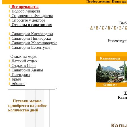
Подбор лечения |
Поиск здр
Все препараты
Подбор лекарств
Справочник Фельдшера
Спросите у доктора
Выбе
Отзывы о санаториях
/
/
/
/
/
/
A
B
C
D
E
F
Санатории Кисловодска
Санатории Пятигорска
Рекоменду
Санатории Железноводска
Санатории Ессентуков
Отдых на море:
Кавминводы
Детский отдых
Отдых в Сочи
Санатории Анапы
Геленджик
Крым
Абхазия
«Бештау»
Т
Кавм
Путевки
можно
приобрести на любое
количество дней
Каль