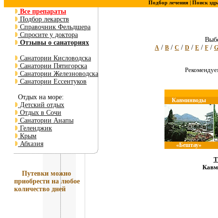
Подбор лечения |
Поиск здр
Все препараты
Подбор лекарств
Справочник Фельдшера
Спросите у доктора
Выбе
Отзывы о санаториях
/
/
/
/
/
/
A
B
C
D
E
F
Санатории Кисловодска
Санатории Пятигорска
Рекоменду
Санатории Железноводска
Санатории Ессентуков
Отдых на море:
Кавминводы
Детский отдых
Отдых в Сочи
Санатории Анапы
Геленджик
Крым
Абхазия
«Бештау»
Т
Кавм
Путевки
можно
приобрести на любое
количество дней