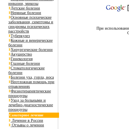
инвазии, микозы
Детские болезни
Нервные болезни
Основные психические
заболевания, симптомы и
синдромы психических
При использовании
расстройств
Туберкулез
Кожные и венерические
болезни
Хирургические болезни
Акушерство
Гинекология
Глазные болезни
Стоматологические
болезни
Болезни уха, горла, носа
Неотложная помощь при
отравлениях
Физиотерапевтические
процедуры
Уход за больными и
лечебно-диагностические
процедуры
Санаторное лечение
Лечение в России
Отзывы о лечении