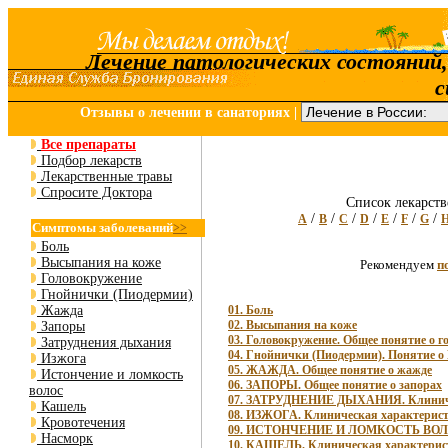
Лечение патологических состояний
с
Отзывы о лечении в санаториях
|
Все препараты
Подбор лекарств
Лекарственные травы
Спросите Доктора
Список лекарств
/
/
/
/
/
/
/
A
B
C
D
E
F
G
Симптомы заболеваний
>>
Боль
Высыпания на коже
Рекомендуем
п
Головокружение
Гнойнички (Пиодермии)
Жажда
01. Боль
02. Высыпания на коже
Запоры
03. Головокружение. Общее понятие о 
Затруднения дыхания
04. Гнойнички (Пиодермии). Понятие о
Изжога
05. ЖАЖДА. Общее понятие о жажде
Истончение и ломкость
06. ЗАПОРЫ. Общее понятие о запорах
волос
07. ЗАТРУДНЕНИЕ ДЫХАНИЯ. Клиниче
Кашель
08. ИЗЖОГА. Клиническая характерист
Кровотечения
09. ИСТОНЧЕНИЕ И ЛОМКОСТЬ ВОЛОС.
Насморк
10. КАШЕЛЬ. Клиническая характерис