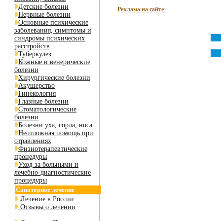
Детские болезни
:
Реклама на сайте
Нервные болезни
Основные психические
заболевания, симптомы и
синдромы психических
расстройств
Туберкулез
Кожные и венерические
болезни
Хирургические болезни
Акушерство
Гинекология
Глазные болезни
Стоматологические
болезни
Болезни уха, горла, носа
Неотложная помощь при
отравлениях
Физиотерапевтические
процедуры
Уход за больными и
лечебно-диагностические
процедуры
Санаторное лечение
Лечение в России
Отзывы о лечении